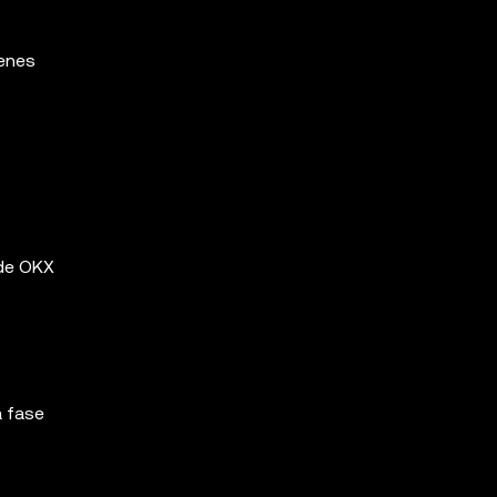
denes
 de OKX
a fase