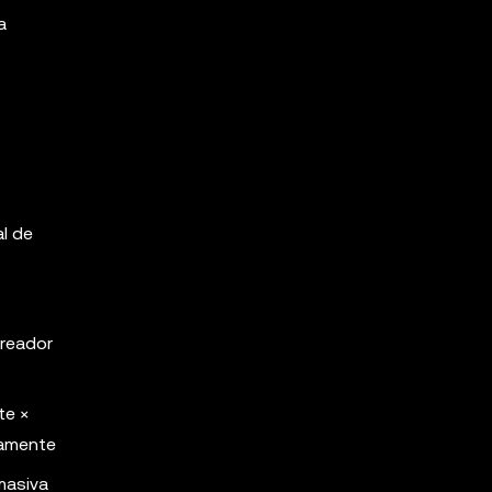
a
l de
treador
te ×
eamente
 masiva