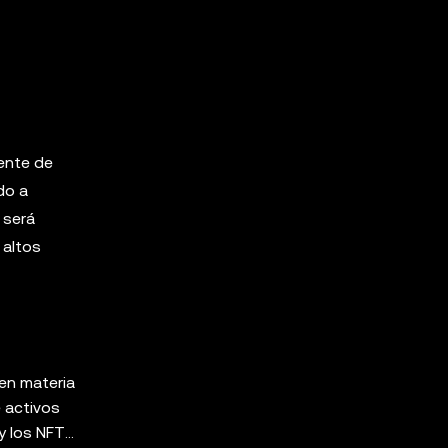
ente de
do a
 será
 altos
 en materia
e activos
 y los NFT,