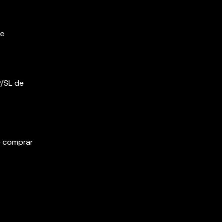
de
P/SL de
e comprar