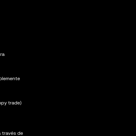
ra
mplemente
opy trade)
a través de