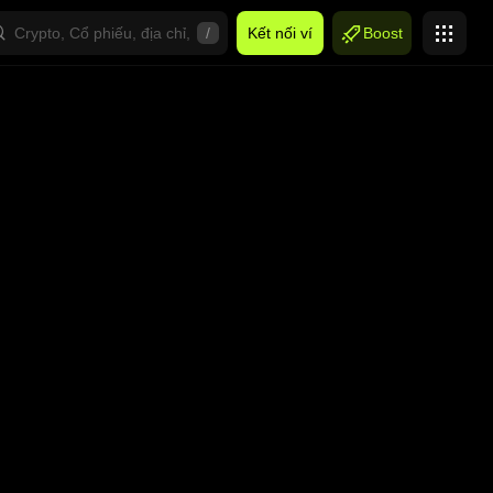
/
Kết nối ví
Boost