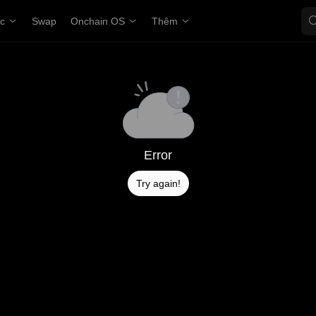
ợc
Swap
Onchain OS
Thêm
Error
Try again!