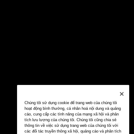
Chúng tôi sử dụng cookie để trang web của chúng tôi
hoạt động bình thường, cá nhân hoá nội dung và quảng
cáo, cung cấp các tính năng của mạng xã hội và phân
tích lưu lượng của chúng tôi. Chúng tôi cũng chia sẻ
thông tin về việc sử dụng trang web của chúng tôi với
các đối tác truyền thông xã hội, quảng cáo và phân tích