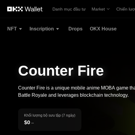
Chuyển đến nội dung chính
Danh mục đầu tư
Market
Chiến lư
NFT
Inscription
Drops
OKX House
Counter Fire
Counter Fire is a unique mobile anime MOBA game that
Battle Royale and leverages blockchain technology.
Khối lượng bộ sưu tập (7 ngày)
$0
--