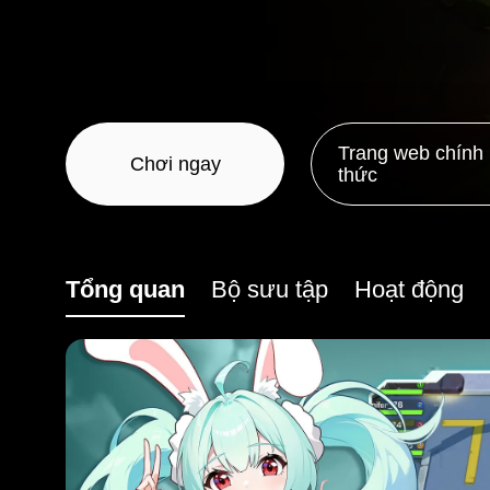
Trang web chính
Chơi ngay
thức
Tổng quan
Bộ sưu tập
Hoạt động