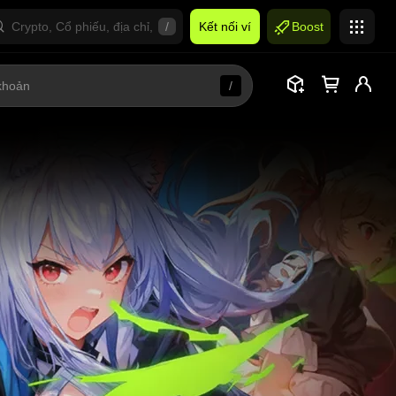
/
Kết nối ví
Boost
/