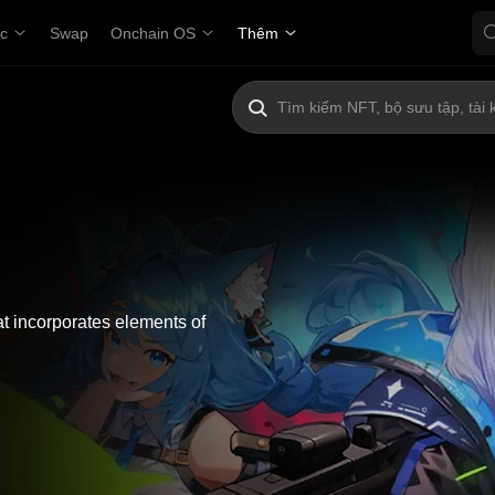
ợc
Swap
Onchain OS
Thêm
 incorporates elements of