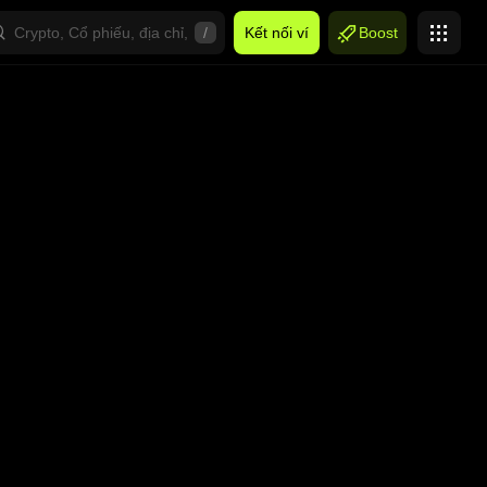
/
Kết nối ví
Boost