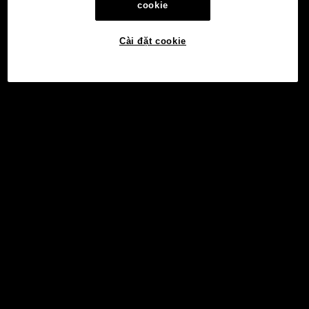
cookie
Cài đặt cookie
©2017 - 2026 WEB3.OKX.COM
Tiếng Việt/USD