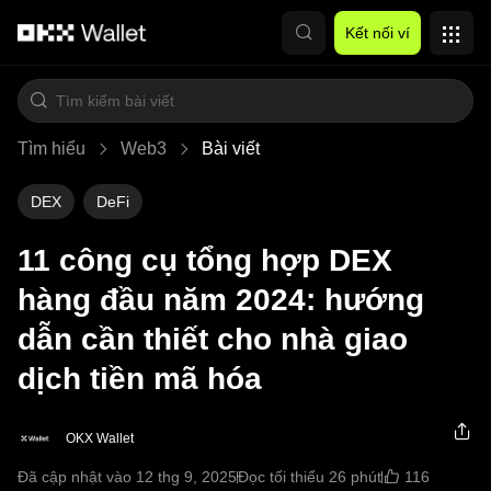
Chuyển đến nội dung chính
Kết nối ví
Tìm hiểu
Web3
Bài viết
DEX
DeFi
11 công cụ tổng hợp DEX
hàng đầu năm 2024: hướng
dẫn cần thiết cho nhà giao
dịch tiền mã hóa
OKX Wallet
116
Đã cập nhật vào 12 thg 9, 2025
Đọc tối thiểu 26 phút