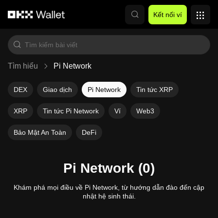
Chuyển đến nội dung chính
Kết nối ví
Tìm hiểu
Pi Network
DEX
Giao dịch
Pi Network
Tin tức XRP
XRP
Tin tức Pi Network
Ví
Web3
Bảo Mật An Toàn
DeFi
Pi Network (0)
Khám phá mọi điều về Pi Network, từ hướng dẫn đào đến cập
nhật hệ sinh thái.