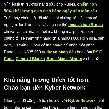
Ví hiện là thị trường hàng đầu cho Runes,
chiếm hơn
50% khối lượng giao dịch hàng ngày trên toàn cầu
.
Tuần này chúng tôi đã triển khai những cải tiến cho trải
nghiệm đúc Runes, vì vậy bạn có thể
mua và bán Runes
chỉ với vài cú nhấp chuột mà không mất phí. Rất sớm,
chúng tôi sẽ thêm tính năng chia nhỏ
UTXO
. Hơn nữa, đến
ngày 29 tháng 5, bạn có thể
stake
để nhận một phần
Runes trị giá $35.000 từ
dự án hàng đầu
bao gồm
RSIC
,
Pups
,
Game of Blocks
,
Rune Mania Miners
và LeapX.
Khả năng tương thích tốt hơn.
Chào bạn đến Kyber Network
Chúng tôi đã công bố tích hợp Ví với
Kyber Network
, một
trong những công cụ tổng hợp phi tập trung hàng đầu thế