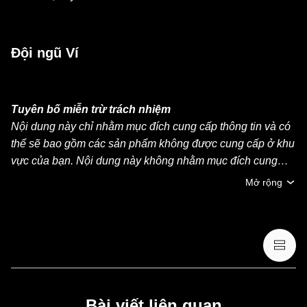
Đội ngũ Ví
Tuyên bố miễn trừ trách nhiệm
Nội dung này chỉ nhằm mục đích cung cấp thông tin và có
thể sẽ bao gồm các sản phẩm không được cung cấp ở khu
vực của bạn. Nội dung này không nhằm mục đích cung
cấp (i) lời khuyên đầu tư hoặc khuyến nghị đầu tư, (ii) lời
Mở rộng
đề nghị hoặc chào mời mua, bán hoặc nắm giữ crypto/tài
sản kỹ thuật số hoặc (iii) lời khuyên về tài chính, kế toán,
pháp lý hoặc thuế. Việc nắm giữ crypto/tài sản kỹ thuật số,
bao gồm stablecoin và NFT, có mức độ rủi ro cao và có thể
biến động mạnh. Bạn nên cân nhắc cẩn thận xem việc
giao dịch hoặc nắm giữ crypto/tài sản kỹ thuật số có phù
hợp với điều kiện tài chính của mình hay không. Vui lòng
Bài viết liên quan