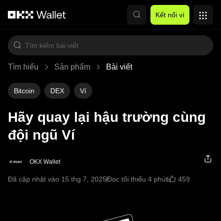
Chuyển đến nội dung chính
Kết nối ví
Tìm hiểu
Sản phẩm
Bài viết
Bitcoin
DEX
Ví
Hãy quay lại hậu trường cùng
đội ngũ Ví
OKX Wallet
459
Đã cập nhật vào 15 thg 7, 2025
Đọc tối thiểu 4 phút