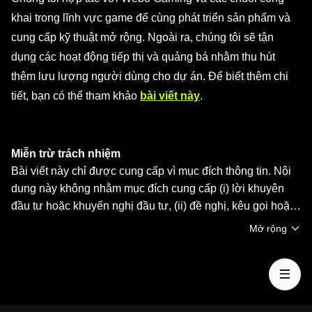
khai trong lĩnh vực game để cùng phát triển sản phẩm và
cung cấp kỹ thuật mở rộng. Ngoài ra, chúng tôi sẽ tận
dụng các hoạt động tiếp thị và quảng bá nhằm thu hút
thêm lưu lượng người dùng cho dự án. Để biết thêm chi
tiết, bạn có thể tham khảo
bài viết này
.
Miễn trừ trách nhiệm
Bài viết này chỉ được cung cấp vì mục đích thông tin. Nội
dung này không nhằm mục đích cung cấp (i) lời khuyên
đầu tư hoặc khuyến nghị đầu tư, (ii) đề nghị, kêu gọi hoặc
khuyến khích mua, bán hoặc nắm giữ tài sản kỹ thuật số,
Mở rộng
hoặc (iii) lời khuyên về tài chính, kế toán, pháp lý hoặc
thuế Tài sản kỹ thuật số, bao gồm stablecoin và NFT, đều
chịu biến động thị trường, có mức độ rủi ro cao, có thể
giảm giá trị. Vui lòng tham khảo chuyên gia pháp lý/thuế/
đầu tư để xác định liệu giao dịch hoặc nắm giữ tài sản kỹ