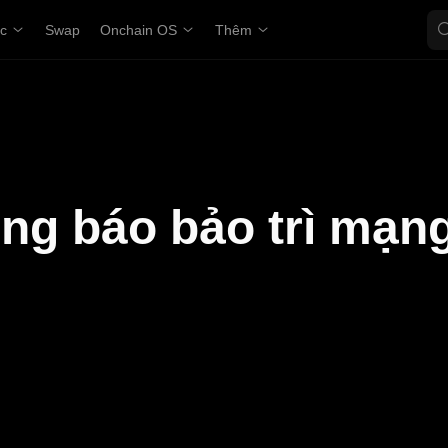
ợc
Swap
Onchain OS
Thêm
ng báo bảo trì mạn