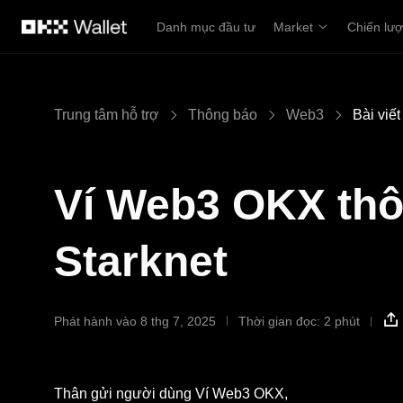
Chuyển đến nội dung chính
Danh mục đầu tư
Market
Chiến lư
Trung tâm hỗ trợ
Thông báo
Web3
Bài viết
Ví Web3 OKX thô
Starknet
Phát hành vào 8 thg 7, 2025
Thời gian đọc: 2 phút
Thân gửi người dùng Ví Web3 OKX,