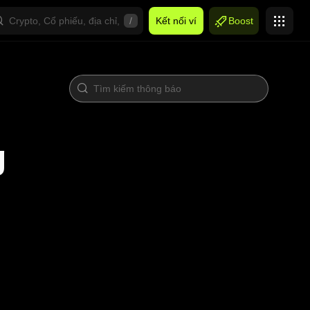
/
Kết nối ví
Boost
g