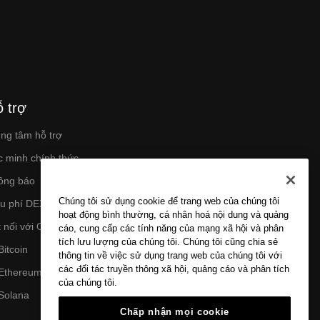
 trợ
ung tâm hỗ trợ
c minh chính thức
ông báo
Chúng tôi sử dụng cookie để trang web của chúng tôi
ểu phí DEX
hoạt động bình thường, cá nhân hoá nội dung và quảng
 nối với OKX
cáo, cung cấp các tính năng của mạng xã hội và phân
tích lưu lượng của chúng tôi. Chúng tôi cũng chia sẻ
Bitcoin
thông tin về việc sử dụng trang web của chúng tôi với
các đối tác truyền thông xã hội, quảng cáo và phân tích
 Ethereum
của chúng tôi.
 Solana
Chấp nhận mọi cookie