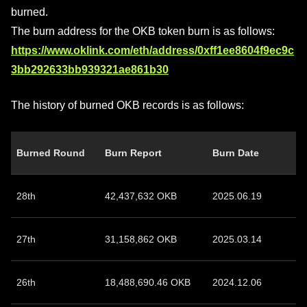
burned.
The burn address for the OKB token burn is as follows:
https://www.oklink.com/eth/address/0xff1ee8604f9ec9c
3bb292633bb939321ae861b30
The history of burned OKB records is as follows:
Burned Round
Burn Report
Burn Date
28th
42,437,632 OKB
2025.06.19
27th
31,158,862 OKB
2025.03.14
26th
18,488,690.46 OKB
2024.12.06