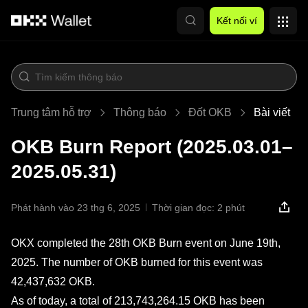
Chuyển đến nội dung chính
Kết nối ví
Trung tâm hỗ trợ
Thông báo
Đốt OKB
Bài viết
OKB Burn Report (2025.03.01–
2025.05.31)
Phát hành vào 23 thg 6, 2025
Thời gian đọc: 2 phút
OKX completed the 28th OKB Burn event on June 19th,
2025. The number of OKB burned for this event was
42,437,632 OKB.
As of today, a total of 213,743,264.15 OKB has been