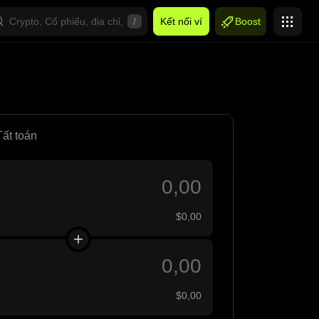
/
Kết nối ví
Boost
Tất toán
$0,00
$0,00