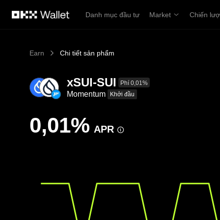
Chuyển đến nội dung chính
Danh mục đầu tư
Market
Chiến lư
Earn
Chi tiết sản phẩm
xSUI-SUI
Phí 0,01%
Momentum
Khởi đầu
0,01%
APR