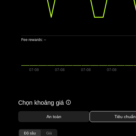
Fee rewards:
--
Chọn khoảng giá
An toàn
Tiêu chuẩn
Độ sâu
Giá