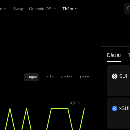
ợc
Swap
Onchain OS
Thêm
Đầu tư
SUI
1 ngày
1 tuần
1 tháng
1 năm
xSUI