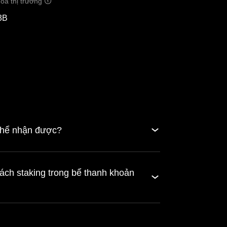
óa thị trường
3B
 thể nhận được?
ách staking trong bể thanh khoản