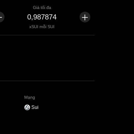
Giá tối đa
xSUI mỗi SUI
Mạng
Sui