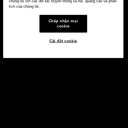
chúng tôi với các đối tác truyền thông xã hội, quảng cáo và phân
tích của chúng tôi.
Chấp nhận mọi
cookie
Cài đặt cookie
©2017 - 2026 WEB3.OKX.COM
Tiếng Việt/USD