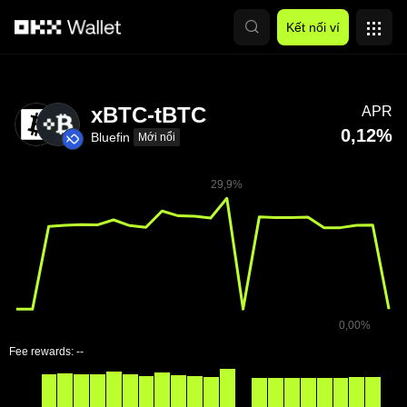
Chuyển đến nội dung chính
Kết nối ví
xBTC-tBTC
APR
0,12%
Bluefin
Mới nổi
Fee rewards:
--