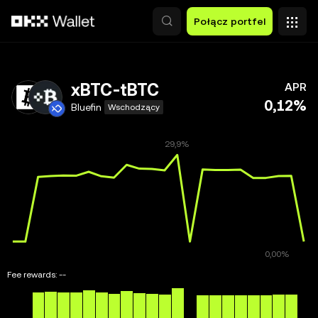
Przejdź do głównej treści
Połącz portfel
xBTC-tBTC
APR
0,12%
Bluefin
Wschodzący
Fee rewards:
--