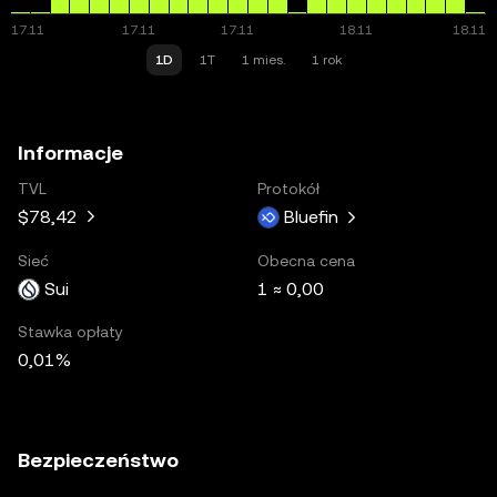
1D
1T
1 mies.
1 rok
Informacje
TVL
Protokół
$78,42
Bluefin
Sieć
Obecna cena
Sui
1 ≈ 0,00
Stawka opłaty
0,01%
Bezpieczeństwo