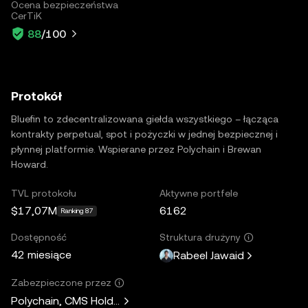
Ocena bezpieczeństwa
CerTiK
88
/100
Protokół
Bluefin to zdecentralizowana giełda wszystkiego – łącząca
kontrakty perpetual, spot i pożyczki w jednej bezpiecznej i
płynnej platformie. Wspierane przez Polychain i Brewan
Howard.
TVL protokołu
Aktywne portfele
$17,07M
6162
Ranking 87
Dostępność
Struktura drużyny
42 miesiące
Rabeel Jawaid
Zabezpieczone przez
Polychain, CMS Holdings, Wintermute, Hypersphere Ventures