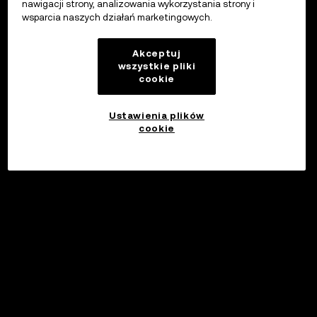
nawigacji strony, analizowania wykorzystania strony i
wsparcia naszych działań marketingowych.
Akceptuj
wszystkie pliki
cookie
Ustawienia plików
cookie
©2017 - 2026 WEB3.OKX.COM
Polski/USD