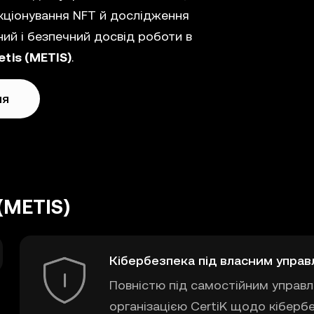
екціонування NFT й дослідження
ий і безпечний досвід роботи в
tis (METIS)
.
ня
(METIS)
Кібербезпека під власним управ
Повністю під самостійним управлі
організацією CertiK щодо кіберб