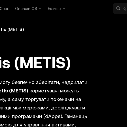
Своп
Onchain OS
Більше
is (METIS)
s (METIS)
огу безпечно зберігати, надсилати
tis (METIS)
користувачі можуть
му, а саму торгувати токенами на
закції між мережами, досліджувати
ними програмами (dApps). Гаманець
мою для управління активами,