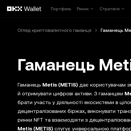
Перейти до основного вмісту
Портфель
Ринок
Стратегія
Огляд криптовалютного гаманця
Гаманець Met
Гаманець Meti
Гаманець
Metis (METIS)
дає користувачам зм
й отримувати цифрові активи. З гаманцем
Me
брати участь у діяльності екосистеми в ціло
децентралізованих біржах, виконувати тран
ринки NFT та взаємодіяти з децентралізова
Metis (METIS)
слугує універсальною платфор