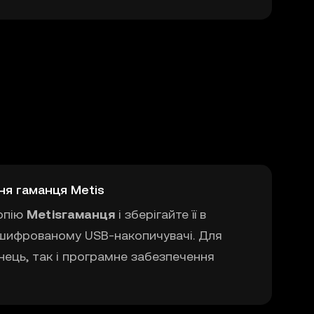
ня гаманця Metis
опію
Metisгаманця
і зберігайте її в
ашифрованому USB-накопичувачі. Для
нець, так і програмне забезпечення