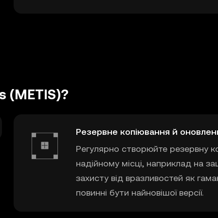
s (METIS)?
etis
Резервне копіювання й оновлен
Регулярно створюйте резервну к
в і сід-фраз.
надійному місці, наприклад на з
захисту від вразливостей як гама
повинні бути найновішої версії.