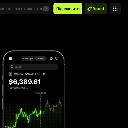
/
Підключити
Boost