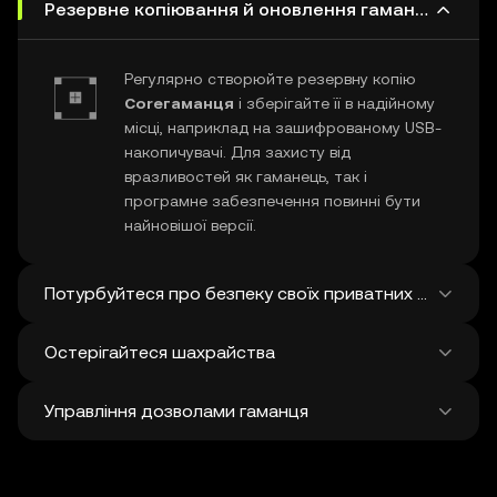
Резервне копіювання й оновлення гаманця Core
Регулярно створюйте резервну копію
Coreгаманця
і зберігайте її в надійному
місці, наприклад на зашифрованому USB-
накопичувачі. Для захисту від
вразливостей як гаманець, так і
програмне забезпечення повинні бути
найновішої версії.
Потурбуйтеся про безпеку своїх приватних ключів і с
Остерігайтеся шахрайства
Ніколи нікому не повідомляйте свій
приватний ключ Core
або фразу
Управління дозволами гаманця
відновлення. Не робіть скріншотів і не
Будьте пильні щодо фішингового
зберігайте ці конфіденційні дані на
шахрайства, націленого на ваш
цифрових носіях, а для додаткового
Coreгаманець
. Завжди завантажуйте
Регулярно переглядайте та скасовуйте
захисту подумайте про використання
програмний гаманець з офіційних джерел і