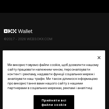
©2017 - 2026 WEB3.OKX.COM
Українська/USD
Ми використовуємо файли cookie, щоб дозволити нашому
сайту працювати належним чином, персоналізувати
контент і рекламу, надавати функції соціальних мереж і
аналізувати наш трафік. Ми також ділимося інформацією
Більше про OKX Web3
про використання вами нашого сайту з нашими
партнерами в соціальних мережах, рекламі і аналітиці.
Продукт
Прийняти всі
файли сookie
Підтримка