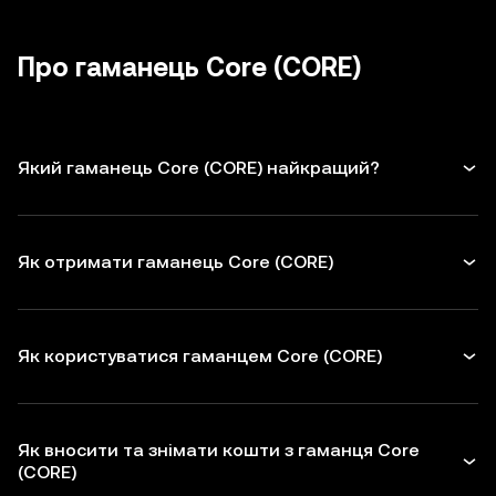
невикористані дозволи для
dApps
і
апаратного гаманця.
будьте обережні з небажаними
токенів для захисту Core. Перед
повідомленнями.
укладенням транзакцій перевіряйте
Про гаманець Core (CORE)
адреси одержувачів
Який гаманець Core (CORE) найкращий?
Як отримати гаманець Core (CORE)
Як користуватися гаманцем Core (CORE)
Як вносити та знімати кошти з гаманця Core
(CORE)