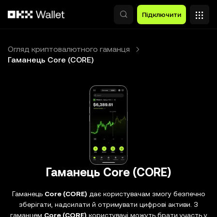
Перейти до основного вмісту
Підключити
Огляд криптовалютного гаманця
Гаманець Core (CORE)
Гаманець Core (CORE)
Гаманець
Core (CORE)
дає користувачам змогу безпечно
зберігати, надсилати й отримувати цифрові активи. З
гаманцем
Core (CORE)
користувачі можуть брати участь у