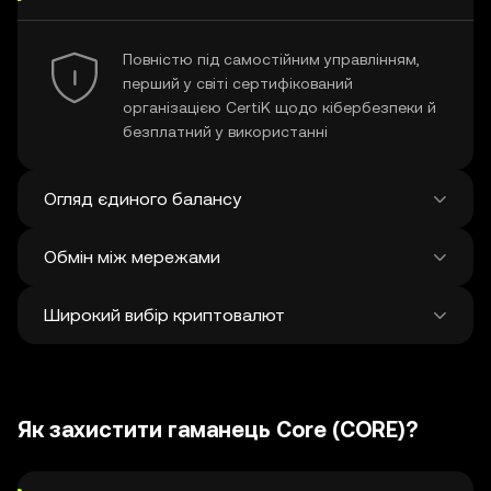
Повністю під самостійним управлінням,
перший у світі сертифікований
організацією CertiK щодо кібербезпеки й
безплатний у використанні
Огляд єдиного балансу
Обмін між мережами
Перегляд усіх балансів у понад 100
мережах на єдиній платформі
Широкий вибір криптовалют
Здійснюйте обмін і бриджінг між чим
завгодно у різних мережах в одній
транзакції Отримуйте найкращі ціни на
Відкрийте для себе понад 1 мільйон
токени й NFT з 500 децентралізованих
різних криптовалют і обмінюйте їх.
бірж і 38 ринків.
Як захистити гаманець Core (CORE)?
Щотижня додається в середньому
120 000 нових.