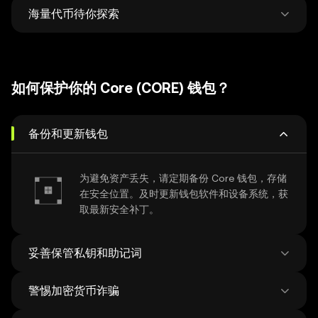
全局管理。
海量代币待你探索
在 500 家 DEX 和38 个 NFT 市场中锁定最优价
格，灵活兑换与跨链，交易一步到位。
每周平均新增 12 万新币种，探索超过 100 万种
代币，轻松把握市场最新动向。
如何保护你的 Core (CORE) 钱包？
备份和更新钱包
为避免资产丢失，请定期备份 Core 钱包，存储
在安全位置。及时更新钱包软件和设备系统，获
取最新安全补丁。
妥善保管私钥和助记词
警惕加密货币诈骗
在联网设备上保存助记词存在风险，请使用线下
的方式妥善保管助记词，切勿将助记词透露给任