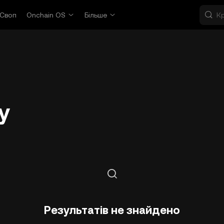
Своп
Onchain OS
Більше
у
Результатів не знайдено