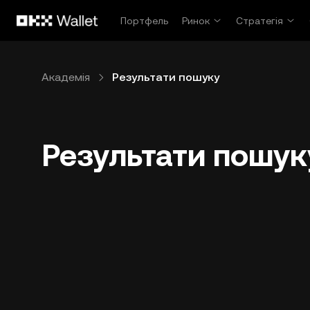
Перейти до основного вмісту
Портфель
Ринок
Стратегія
Академія
Результати пошуку
Результати пошук