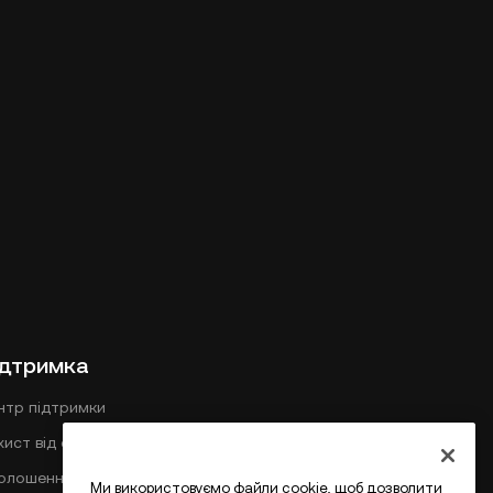
ідтримка
нтр підтримки
хист від фішингу
олошення
Ми використовуємо файли cookie, щоб дозволити