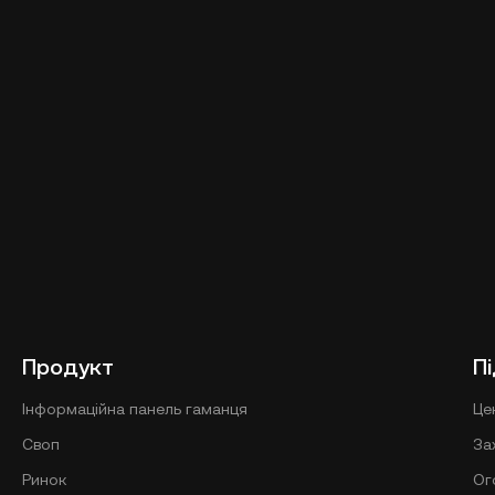
Продукт
П
Інформаційна панель гаманця
Це
Своп
За
Ринок
Ог