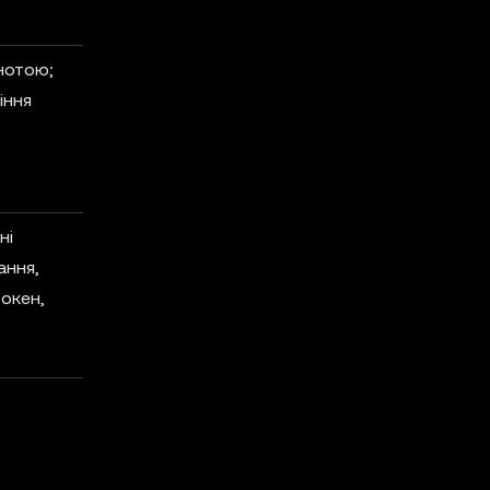
ьнотою;
іння
ні
ання,
токен,