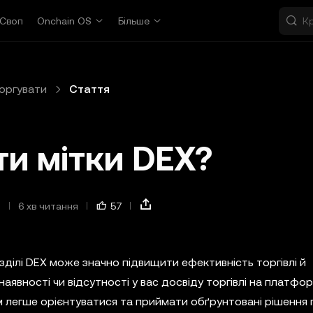
Своп
Onchain OS
Більше
оргувати
Стаття
ти мітки DEX?
.
6 хв читання
57
зділі DEX може значно підвищити ефективність торгівлі й
аявності чи відсутності у вас досвіду торгівлі на платфор
легше орієнтуватися та приймати обґрунтовані рішення п