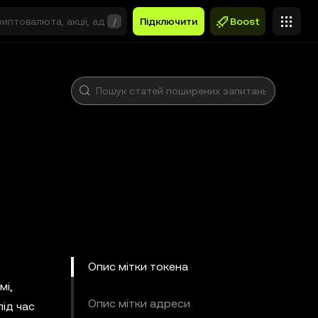
/
Підключити
Boost
Опис мітки токена
мі,
Опис мітки адреси
ід час