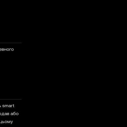
певного
ь smart
одав або
 цьому