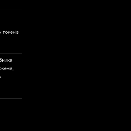
 токенів.
бника
кенів,
.