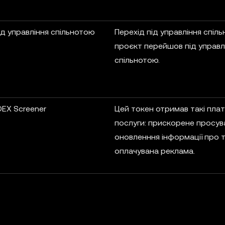
ід управління спільнотою
Перехід під управління спіл
проєкт перейшов під управл
спільнотою.
EX Screener
Цей токен отримав такі плат
послуги: прискорене просув
оновленння інформації про 
оплачувана реклама.