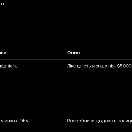
ті.
зви
Опис
відність
Ліквідність менша ніж $5000
озицію в DEV
Розробники додають позиці