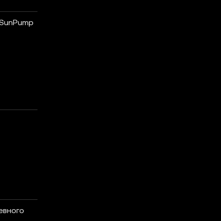
 SunPump
певного