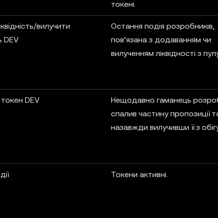
токені.
квідність/вилучити
Остання подія розробників,
ь DEV
пов’язана з додаванням чи
вилученням ліквідності з пулу
 токен DEV
Нещодавно гаманець розро
спалив частину пропозиції то
назавжди вилучивши її з обігу
дії
Токени активні.