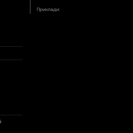
Приклади:
ї