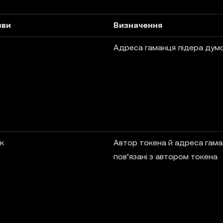
зви
Визначення
Адреса гаманця лідера дум
к
Автор токена й адреса гама
пов’язані з автором токена