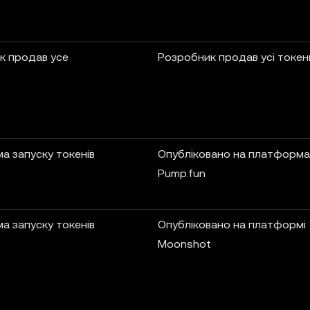
к продав усе
Розробник продав усі токен
а запуску токенів
Опубліковано на платформа
Pump.fun
а запуску токенів
Опубліковано на платформі
Moonshot