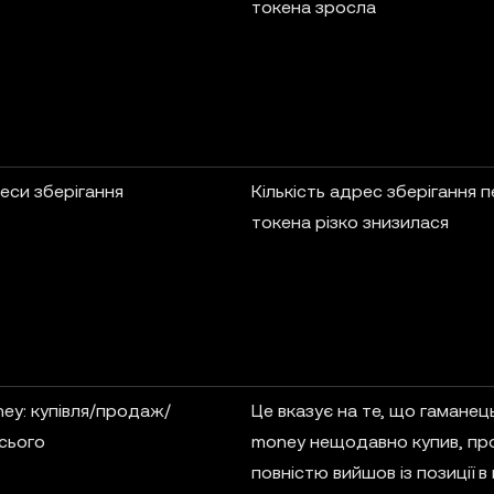
токена зросла
еси зберігання
Кількість адрес зберігання 
токена різко знизилася
ey: купівля/продаж/
Це вказує на те, що гаманец
сього
money нещодавно купив, пр
повністю вийшов із позиції в