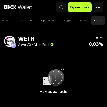
Перейти до основного вмісту
Підключити
hereum
Arbitrum One
Optimism
Polygon
Base
Metis
WETH
APY
0,03%
Aave V3 / Main Pool
Немає записів