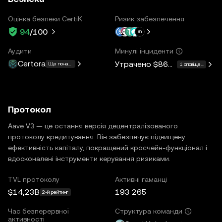
Оцінка безпеки CertiK
Ризик забезпечення
94
/100
Аудити
Минулі інциденти
Certora
Утрачено
$862K
Ще понад 15
1 сповіщення
Протокол
Aave V3 — це остання версія децентралізованого
протоколу кредитування. Він забезпечує підвищену
ефективність капіталу, покращений кросчейн-функціонал і
вдосконалені інструменти керування ризиками.
TVL протоколу
Активні гаманці
$14,23B
193 265
2-й рейтинг
Час безперервної
Структура команди
активності