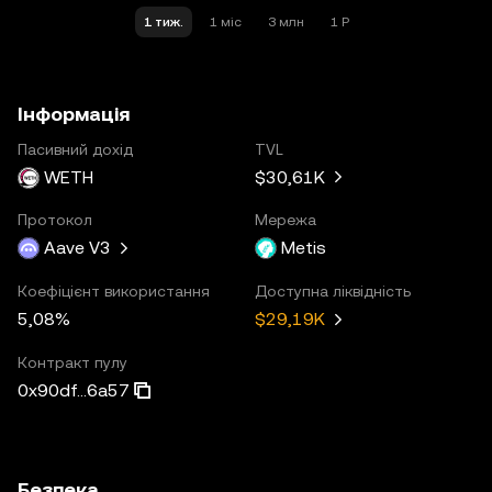
1 тиж.
1 міс
3 млн
1 Р
Інформація
Пасивний дохід
TVL
WETH
$30,61K
Протокол
Мережа
Aave V3
Metis
Коефіцієнт використання
Доступна ліквідність
5,08%
$29,19K
Контракт пулу
0x90df...6a57
Безпека