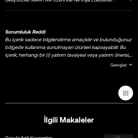
Sorumluluk Reddi
Bu içerik sadece bilgilendirme amaçlıdır ve bulunduğunuz
bölgede kullanıma sunulmayan ürünleri kapsayabilir. Bu
içerik; herhangi bir (i) yatırım tavsiyesi veya yatırım önerisi,
(ii) kripto varlıklarının/dijital varlıkların satın alınmasına,
Genişlet
satılmasına veya elde tutulmasına yönelik bir teklif veya
talep ya da (iii) finans, muhasebe, hukuk veya vergi ile ilgili
tavsiye verme amacı taşımamaktadır. Sabit coinler ve
NFT’ler de dâhil olmak üzere tüm kripto varlıkları/dijital
varlıklar yüksek derecede risk içerir ve büyük fiyat
dalgalanmaları sergileyebilir. Kripto/dijital varlıklarla al-sat
yapmanın veya bu varlıklara sahip olmanın sizin için uygun
İlgili Makaleler
olup olmadığını, kendi finansal durumunuz çerçevesinde
dikkatlice değerlendirmeniz gereklidir. Kişisel durumunuz
Gas ile İlgili Kavramlar