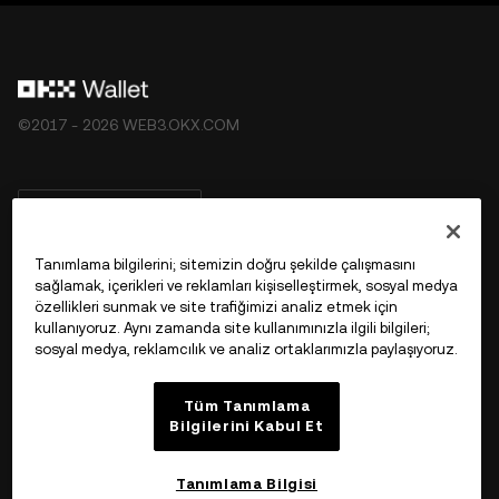
©2017 - 2026 WEB3.OKX.COM
Türkçe/USD
Tanımlama bilgilerini; sitemizin doğru şekilde çalışmasını
sağlamak, içerikleri ve reklamları kişiselleştirmek, sosyal medya
özellikleri sunmak ve site trafiğimizi analiz etmek için
OKX Web3 Hakkında Daha Fazla Bilgi
kullanıyoruz. Aynı zamanda site kullanımınızla ilgili bilgileri;
sosyal medya, reklamcılık ve analiz ortaklarımızla paylaşıyoruz.
Ürün
Tüm Tanımlama
Bilgilerini Kabul Et
Destek
Tanımlama Bilgisi