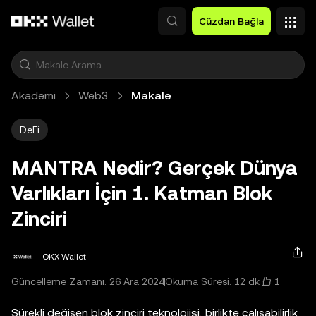
Ana İçeriğe Atla
Cüzdan Bağla
Akademi
Web3
Makale
DeFi
MANTRA Nedir? Gerçek Dünya
Varlıkları İçin 1. Katman Blok
Zinciri
OKX Wallet
1
Güncelleme Zamanı: 26 Ara 2024
Okuma Süresi: 12 dk
Sürekli değişen blok zinciri teknolojisi, birlikte çalışabilirlik