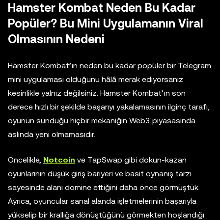
Hamster Kombat Neden Bu Kadar
Popüler? Bu Mini Uygulamanın Viral
Olmasının Nedeni
Hamster Kombat’ın neden bu kadar popüler bir Telegram
mini uygulaması olduğunu hâlâ merak ediyorsanız
kesinlikle yalnız değilsiniz. Hamster Kombat’ın son
derece hızlı bir şekilde başarıyı yakalamasının ilginç tarafı,
oyunun sunduğu hiçbir mekaniğin Web3 piyasasında
aslında yeni olmamasıdır.
Öncelikle,
Notcoin
ve TapSwap gibi dokun-kazan
oyunlarının düşük giriş bariyeri ve basit oynanış tarzı
sayesinde alanı domine ettiğini daha önce görmüştük.
Ayrıca, oyuncular sanal alanda işletmelerinin başarıyla
yükselip bir krallığa dönüştüğünü görmekten hoşlandığı