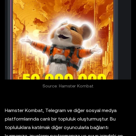
Source: Hamster Kombat
Hamster Kombat, Telegram ve diğer sosyal medya
platformlarında canlı bir topluluk oluşturmuştur. Bu
topluluklara katılmak diğer oyuncularla bağlantı
kurmanıza, ipuçlarını paylaşmanıza ve oyun içindeki en