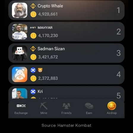
Source: Hamster Kombat