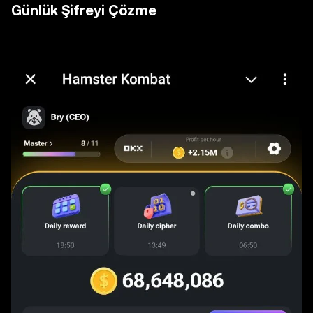
Günlük Şifreyi Çözme