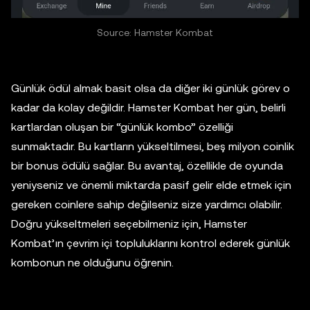
Source: Hamster Kombat
Günlük ödül almak basit olsa da diğer iki günlük görev o
kadar da kolay değildir. Hamster Kombat her gün, belirli
kartlardan oluşan bir “günlük kombo” özelliği
sunmaktadır. Bu kartların yükseltilmesi, beş milyon coinlik
bir bonus ödülü sağlar. Bu avantaj, özellikle de oyunda
yeniyseniz ve önemli miktarda pasif gelir elde etmek için
gereken coinlere sahip değilseniz size yardımcı olabilir.
Doğru yükseltmeleri seçebilmeniz için, Hamster
Kombat’ın çevrim içi topluluklarını kontrol ederek günlük
kombonun ne olduğunu öğrenin.