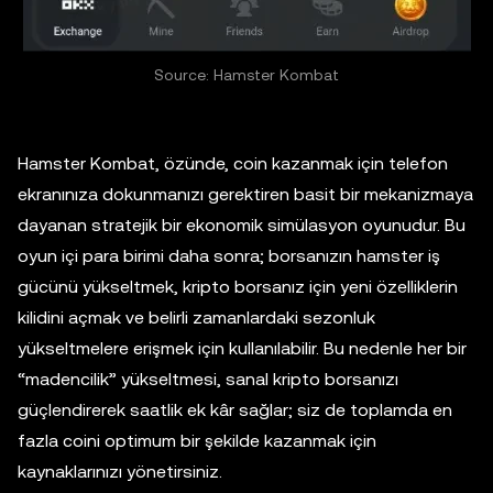
Source: Hamster Kombat
Hamster Kombat, özünde, coin kazanmak için telefon
ekranınıza dokunmanızı gerektiren basit bir mekanizmaya
dayanan stratejik bir ekonomik simülasyon oyunudur. Bu
oyun içi para birimi daha sonra; borsanızın hamster iş
gücünü yükseltmek, kripto borsanız için yeni özelliklerin
kilidini açmak ve belirli zamanlardaki sezonluk
yükseltmelere erişmek için kullanılabilir. Bu nedenle her bir
“madencilik” yükseltmesi, sanal kripto borsanızı
güçlendirerek saatlik ek kâr sağlar; siz de toplamda en
fazla coini optimum bir şekilde kazanmak için
kaynaklarınızı yönetirsiniz.