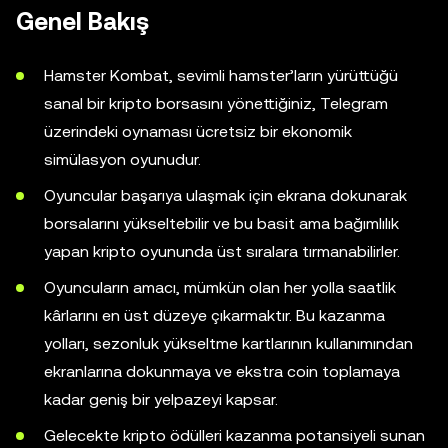
Genel Bakış
Hamster Kombat, sevimli hamster’ların yürüttüğü
sanal bir kripto borsasını yönettiğiniz, Telegram
üzerindeki oynaması ücretsiz bir ekonomik
simülasyon oyunudur.
Oyuncular başarıya ulaşmak için ekrana dokunarak
borsalarını yükseltebilir ve bu basit ama bağımlılık
yapan kripto oyununda üst sıralara tırmanabilirler.
Oyuncuların amacı, mümkün olan her yolla saatlik
kârlarını en üst düzeye çıkarmaktır. Bu kazanma
yolları, sezonluk yükseltme kartlarının kullanımından
ekranlarına dokunmaya ve ekstra coin toplamaya
kadar geniş bir yelpazeyi kapsar.
Gelecekte kripto ödülleri kazanma potansiyeli sunan