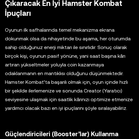
Çıkaracak En İyi Hamster Kombat
İpuçları
Oyunun ilk safhalarında temel mekanizma ekrana
dokunmak olsa da nihayetinde bu aşama, her oturumda
sahip olduğunuz enerji miktarı ile sınırlıdır. Sonuç olarak
birçok kişi, oyunun pasif yönüne, yani saat başına kârı
artıran yükseltmeler yoluyla coin kazanmaya
odaklanmanın en mantıklısı olduğunu düşünmektedir.
Hamster Kombat’ta başarılı olmak için, oyun içinde hızlı
bir şekilde ilerlemenize ve sonunda Creator (Yaratıcı)
seviyesine ulaşmak için saatlik kârınızı optimize etmenize
yardımcı olacak bazı en iyi ipuçlarını şöyle sıralayabiliriz.
Güçlendiricileri (Booster’lar) Kullanma