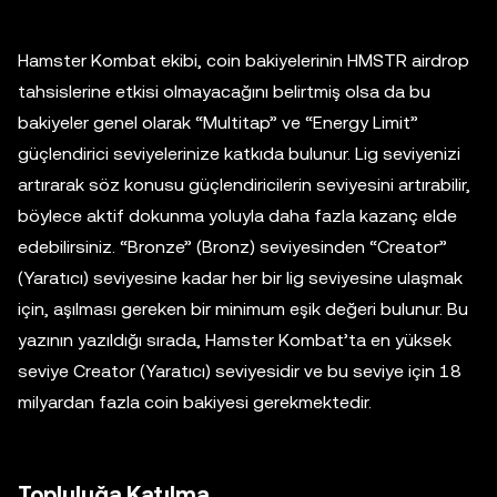
Hamster Kombat ekibi, coin bakiyelerinin HMSTR airdrop
tahsislerine etkisi olmayacağını belirtmiş olsa da bu
bakiyeler genel olarak “Multitap” ve “Energy Limit”
güçlendirici seviyelerinize katkıda bulunur. Lig seviyenizi
artırarak söz konusu güçlendiricilerin seviyesini artırabilir,
böylece aktif dokunma yoluyla daha fazla kazanç elde
edebilirsiniz. “Bronze” (Bronz) seviyesinden “Creator”
(Yaratıcı) seviyesine kadar her bir lig seviyesine ulaşmak
için, aşılması gereken bir minimum eşik değeri bulunur. Bu
yazının yazıldığı sırada, Hamster Kombat’ta en yüksek
seviye Creator (Yaratıcı) seviyesidir ve bu seviye için 18
milyardan fazla coin bakiyesi gerekmektedir.
Topluluğa Katılma