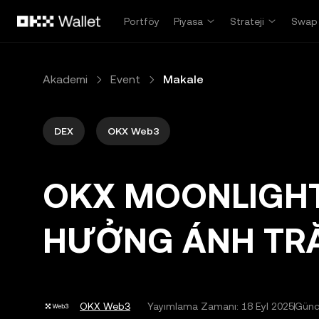
Ana İçeriğe Atla
Portföy
Piyasa
Strateji
Swap
Akademi
Event
Makale
DEX
OKX Web3
OKX MOONLIGHT
HƯỞNG ÁNH TRĂ
OKX Web3
Yayımlama Zamanı:
18 Eyl 2025
Günc