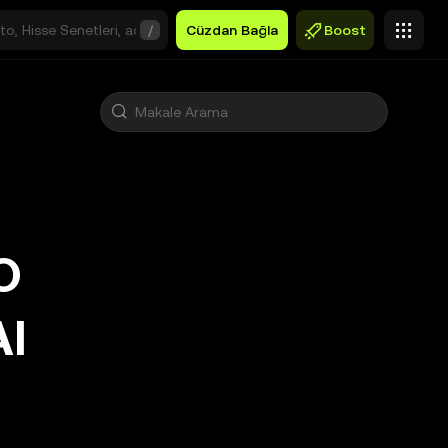
/
Cüzdan Bağla
Boost
O
I