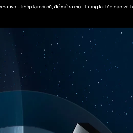
rnative – khép lại cái cũ, để mở ra một tương lai táo bạo và t