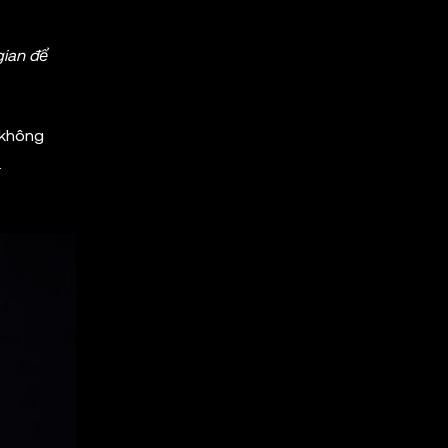
gian để
 không
.