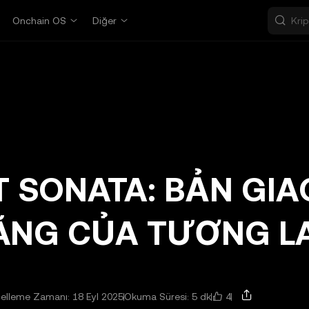
Onchain OS
Diğer
 SONATA: BẢN GIA
NG CỦA TƯƠNG LA
4
elleme Zamanı: 18 Eyl 2025
Okuma Süresi: 5 dk