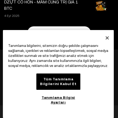
DZỰT CÔ HỒN - MÂM CÚNG TRỊ GIÁ 1
BTC
4 Eyl 2025
Daha Fazlasını Görüntüle
Tanımlama bilgilerini; sitemizin doğru şekilde çalışmasını
sağlamak, içerikleri ve reklamları kişiselleştirmek, sosyal medya
özellikleri sunmak ve site trafiğimizi analiz etmek için
kullanıyoruz. Aynı zamanda site kullanımınızla ilgili bilgileri;
sosyal medya, reklamcılık ve analiz ortaklarımızla paylaşıyoruz.
©2017 - 2026 WEB3.OKX.COM
Tüm Tanımlama
Bilgilerini Kabul Et
Tanımlama Bilgisi
Türkçe/USD
Ayarları
Yardımcı oldu mu?
Evet
Hayır