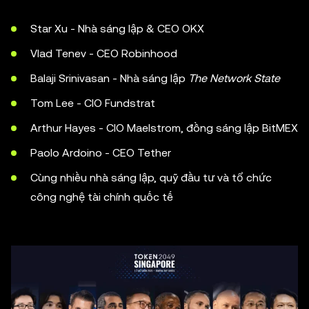
Star Xu - Nhà sáng lập & CEO OKX
Vlad Tenev - CEO Robinhood
Balaji Srinivasan - Nhà sáng lập
The Network State
Tom Lee - CIO Fundstrat
Arthur Hayes - CIO Maelstrom, đồng sáng lập BitMEX
Paolo Ardoino - CEO Tether
Cùng nhiều nhà sáng lập, quỹ đầu tư và tổ chức
công nghệ tài chính quốc tế