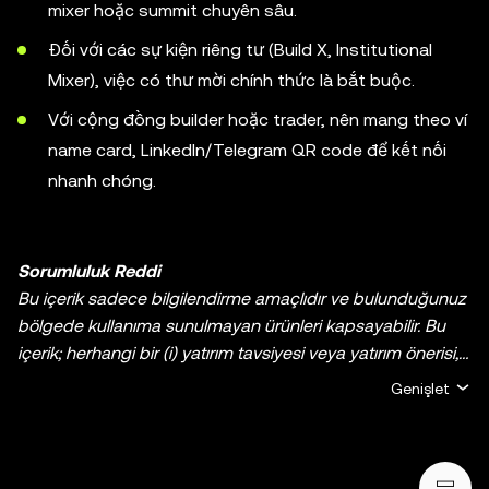
mixer hoặc summit chuyên sâu.
Đối với các sự kiện riêng tư (Build X, Institutional
Mixer), việc có thư mời chính thức là bắt buộc.
Với cộng đồng builder hoặc trader, nên mang theo ví
name card, LinkedIn/Telegram QR code để kết nối
nhanh chóng.
Sorumluluk Reddi
Bu içerik sadece bilgilendirme amaçlıdır ve bulunduğunuz
bölgede kullanıma sunulmayan ürünleri kapsayabilir. Bu
içerik; herhangi bir (i) yatırım tavsiyesi veya yatırım önerisi,
(ii) kripto varlıklarının/dijital varlıkların satın alınmasına,
Genişlet
satılmasına veya elde tutulmasına yönelik bir teklif veya
talep ya da (iii) finans, muhasebe, hukuk veya vergi ile ilgili
tavsiye verme amacı taşımamaktadır. Sabit coinler ve