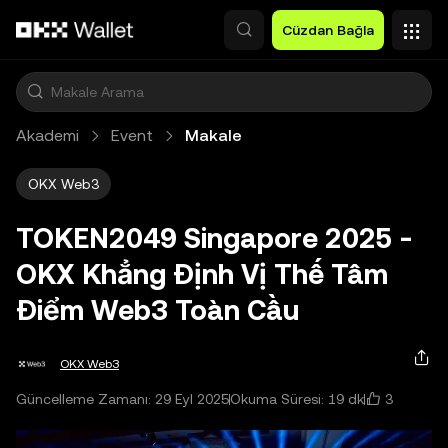
Ana İçeriğe Atla
Cüzdan Bağla
Akademi
Event
Makale
OKX Web3
TOKEN2049 Singapore 2025 -
OKX Khẳng Định Vị Thế Tâm
Điểm Web3 Toàn Cầu
OKX Web3
3
Güncelleme Zamanı: 29 Eyl 2025
Okuma Süresi: 19 dk