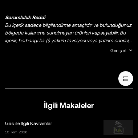
Sorumluluk Reddi
Bu içerik sadece bilgilendirme amaçlıdır ve bulunduğunuz
bölgede kullanıma sunulmayan ürünleri kapsayabilir. Bu
içerik; herhangi bir (i) yatırım tavsiyesi veya yatırım önerisi,
(ii) kripto varlıklarının/dijital varlıkların satın alınmasına,
Genişlet
satılmasına veya elde tutulmasına yönelik bir teklif veya
talep ya da (iii) finans, muhasebe, hukuk veya vergi ile ilgili
tavsiye verme amacı taşımamaktadır. Sabit coinler ve
NFT’ler de dâhil olmak üzere tüm kripto varlıkları/dijital
varlıklar yüksek derecede risk içerir ve büyük fiyat
dalgalanmaları sergileyebilir. Kripto/dijital varlıklarla al-sat
yapmanın veya bu varlıklara sahip olmanın sizin için uygun
İlgili Makaleler
olup olmadığını, kendi finansal durumunuz çerçevesinde
dikkatlice değerlendirmeniz gereklidir. Kişisel durumunuz
Gas ile İlgili Kavramlar
veya koşullarınız ile ilgili sorularınız için lütfen kendi hukuk,
vergi veya yatırım uzmanınıza danışın. Bu belgede yer alan
15 Tem 2026