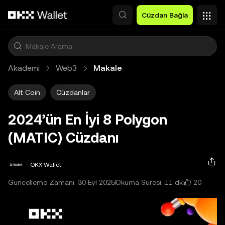
Ana İçeriğe Atla
Cüzdan Bağla
Akademi
Web3
Makale
Alt Coin
Cüzdanlar
2024’ün En İyi 8 Polygon
(MATIC) Cüzdanı
OKX Wallet
20
Güncelleme Zamanı: 30 Eyl 2025
Okuma Süresi: 11 dk