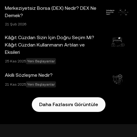
tüm bilgiler (varsa piyasa verileri ve istatistiksel bilgiler de
Merkeziyetsiz Borsa (DEX) Nedir? DEX Ne
dâhil) yalnızca genel bilgilendirme amaçlıdır. Bazı içerikler
Demek?
yapay zekâ (AI) araçları tarafından oluşturulmuş veya bu
21 Şub 2026
araçların yardımıyla hazırlanmış olabilir. Bu veri ve
grafiklerin hazırlanmasında gerekli özen gösterilmiş
Kâğıt Cüzdan Sizin İçin Doğru Seçim Mi?
olmakla birlikte, burada sunulan herhangi bir maddi hata,
Kâğıt Cüzdan Kullanmanın Artıları ve
eksiklik veya kusur için hiçbir sorumluluk ya da yükümlülük
Eksileri
kabul edilmez. OKX Web3 Cüzdan ve yan hizmetleri OKX
25 Kas 2025
Yeni Başlayanlar
Borsası tarafından sunulmamaktadır ve
OKX Web3
Ekosistemi Hizmet Şartları
koşullarına tabidir.
Akıllı Sözleşme Nedir?
21 Kas 2025
Yeni Başlayanlar
Daha Fazlasını Görüntüle