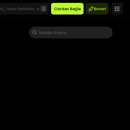
/
Cüzdan Bağla
Boost