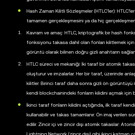
Hash Zaman Kilitli Sözleşmeler (HTLC'ler): HTLC'ler
tamamen gerçekleşmesini ya da hiç gerçekleşmemesi
Kavram ve amaç: HTLC, kriptografik bir hash fonks
fonksiyonu takasa dahil olan fonları kilitlemek için ku
görüntü olarak bilinen doğru gizli anahtarın sağlanm
HTLC süreci ve mekaniği: İki taraf bir atomik takas
oluşturur ve imzalarlar. Her bir taraf, üzerinde an
kilitler. Birinci taraf daha sonra gizli ön görüntüyü i
kendi blockchainindeki fonların kilidini açmak için
İkinci taraf fonların kilidini açtığında, ilk taraf k
kullanabilir ve takas tamamlanır. Ön imaj verilen 
edilir. Zincir içi ve zincir dışı atomik takaslar: At
Lightning Network (zincir dışı) gibi ikinci katman çöz