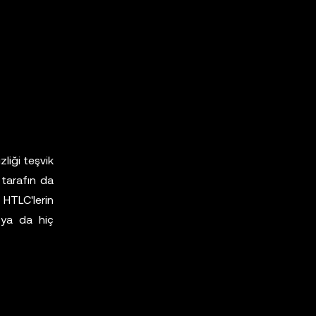
liği teşvik
 tarafın da
HTLC'lerin
 ya da hiç