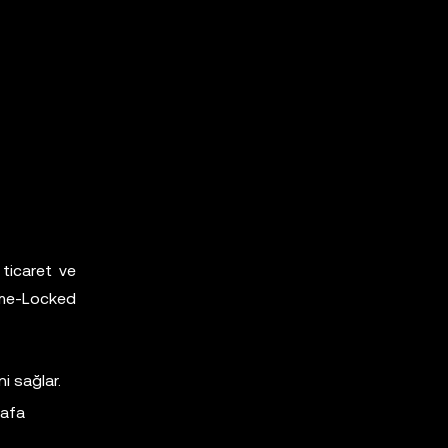
 ticaret ve
ime-Locked
ni sağlar.
rafa