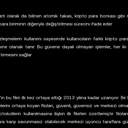
eti olarak da bilinen atomik takas, kripto para borsası gibi 
ara biriminin diğeriyle değiştirilmesi sürecini ifade eder.
leşmelerin kullanımı sayesinde kullanıcıların farklı kripto para 
ne olanak tanır. Bu güvene dayalı olmayan işlemler, her iki
etirmesini sağlar
'ın bu fikri ilk kez ortaya attığı 2013 yılına kadar uzanıyor. Bir
kelerini ortaya koyan Nolan, güvenli, güvensiz ve merkezi olm
ollerin kullanılmasına ilişkin ilk fikirleri özetlemiştir. Nolan'
orunlara karşı savunmasız olabilecek merkezi üçüncü taraflara