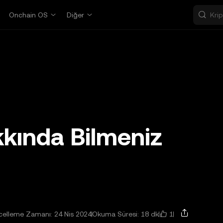
Onchain OS
Diğer
kında Bilmeniz
1
elleme Zamanı: 24 Nis 2024
Okuma Süresi: 18 dk