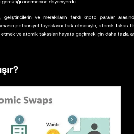
eri gerektiği önermesine dayanıyordu.
geliştiricilerin ve meraklıların farklı kripto paralar arasın
anın potansiyel faydalarını fark etmesiyle, atomik takas fik
e etmek ve atomik takasları hayata geçirmek için daha fazla a
ışır?