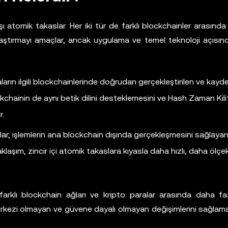
ışı atomik takaslar. Her iki tür de farklı blockchainler arasında
aştırmayı amaçlar, ancak uygulama ve temel teknoloji açısında
raların ilgili blockchainlerinde doğrudan gerçekleştirilen ve kayd
blockchainin de aynı betik dilini desteklemesini ve Hash Zaman Kilit
r.
aslar, işlemlerin ana blockchain dışında gerçekleşmesini sağlaya
klaşım, zincir içi atomik takaslara kıyasla daha hızlı, daha ölçek
farklı blockchain ağları ve kripto paralar arasında daha faz
li, merkezi olmayan ve güvene dayalı olmayan değişimlerini sağlam