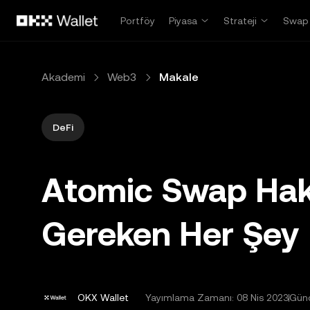
Ana İçeriğe Atla
Portföy
Piyasa
Strateji
Swap
Akademi
Web3
Makale
DeFi
Atomic Swap Hak
Gereken Her Şey
OKX Wallet
Yayımlama Zamanı:
08 Nis 2023
Günc