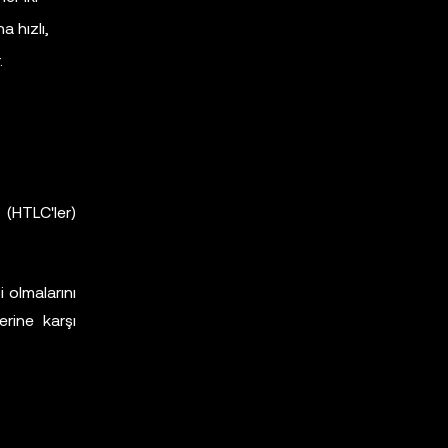
a hızlı,
.
 (HTLC'ler)
 olmalarını
erine karşı