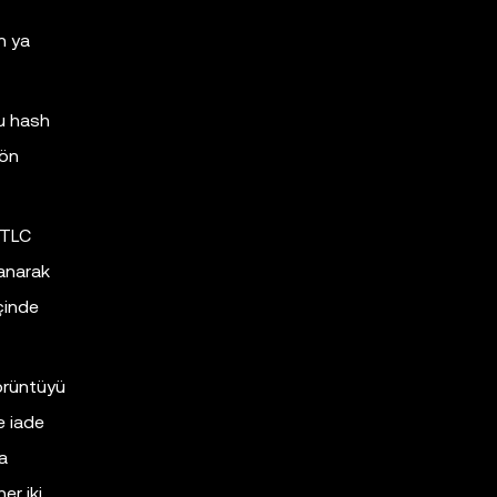
n ya
Bu hash
 ön
HTLC
lanarak
içinde
görüntüyü
e iade
da
er iki