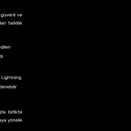
 güvenli ve
n farklılık
edilen
li
n Lightning
lenebilir
la birlikte
aya yönelik