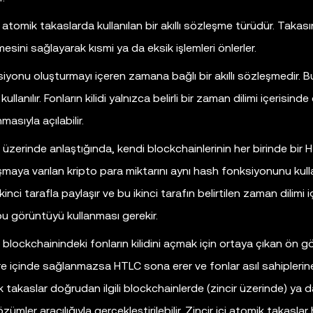
 atomik takaslarda kullanılan bir akıllı sözleşme türüdür. Takası
ni sağlayarak kısmi ya da eksik işlemleri önlerler.
iyonu oluşturmayı içeren zamana bağlı bir akıllı sözleşmedir. 
llanılır. Fonların kilidi yalnızca belirli bir zaman dilimi içerisinde
asıyla açılabilir.
 üzerinde anlaştığında, kendi blockchainlerinin her birinde bir 
laşmaya varılan kripto para miktarını aynı hash fonksiyonunu kul
kinci tarafla paylaşır ve bu ikinci tarafın belirtilen zaman dilimi 
 bu görüntüyü kullanması gerekir.
endi blockchainindeki fonların kilidini açmak için ortaya çıkan ön 
süre içinde sağlanmazsa HTLC sona erer ve fonlar asıl sahiplerin
omik takaslar doğrudan ilgili blockchainlerde (zincir üzerinde) ya 
ümler aracılığıyla gerçekleştirilebilir. Zincir içi atomik takaslar h