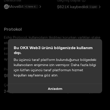
Denetimler
Geçmiş olaylar
MoveBit
$821K
kaybedildi
+1 tane daha
1 uyarı
Protokol
Echo Protocol, kullanıcıların likiditeyi korurken varlıkları stake
etmelerine olanak tanıyan merkeziyetsiz bir likit stake
Bu OKX Web3 ürünü bölgenizde kullanım
protokolüdür. DeFi uygulamalarında kullanılabilen
dışı.
tokenleştirilmiş stake pozisyonları ihraç ederek kullanıcıların
aynı anda stake ödülleri ve ek getiri elde etmelerini sağlar.
Bu üçüncü taraf platform bulunduğunuz bölgedeki
kullanıcıların erişimine izin vermiyor. Daha fazla bilgi
Protokol TVL
Aktif Cüzdanlar
için lütfen üçüncü taraf platformun hizmet
$80,93M
koşulları sayfasına göz atın.
1.674
Sıralama: 63
Çalışma süresi
Destekleyen
Anladım
24 ay
The Spartan Group, Presto Lab