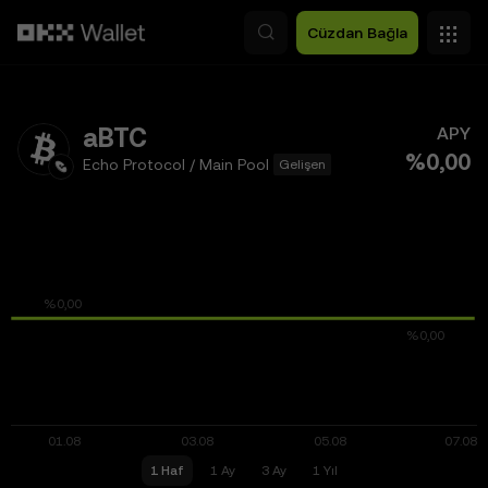
Ana İçeriğe Atla
Cüzdan Bağla
aBTC
APY
%0,00
Echo Protocol / Main Pool
Gelişen
1 Haf
1 Ay
3 Ay
1 Yıl