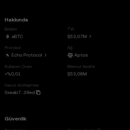
Hakkında
Birikim
TVL
aBTC
$53,07M
Protokol
Ağ
Echo Protocol
Aptos
Kullanım Oranı
Mevcut likidite
<%0,01
$53,06M
Havuz sözleşmesi
0xeab7...39ed
Güvenlik