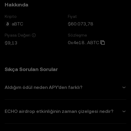
Hakkında
Kripto
Fiyat
aBTC
$60.073,78
Sözleşme
Piyasa Değeri
0x4e18...ABTC
$9,13
Sıkça Sorulan Sorular
Aldığım ödül neden APY'den farklı?
ECHO airdrop etkinliğinin zaman çizelgesi nedir?