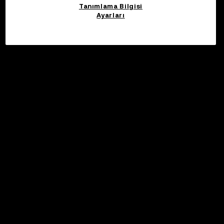
Tanımlama Bilgisi
Ayarları
Katıl
©2017 - 2026 WEB3.OKX.COM
Türkçe/USD
OKX Web3 Hakkında Daha Fazla Bilgi
Ürün