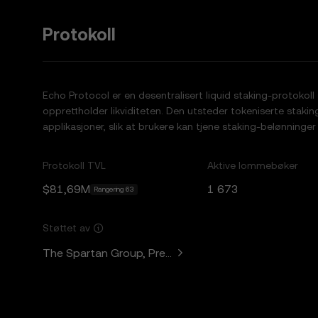
Protokoll
Echo Protocol er en desentralisert liquid staking-protokol
opprettholder likviditeten. Den utsteder tokeniserte staki
applikasjoner, slik at brukere kan tjene staking-belønninge
Protokoll TVL
Aktive lommebøker
$81,69M
1 673
Rangering 63
Støttet av
The Spartan Group, Presto Labs, Selini Capital, Mael