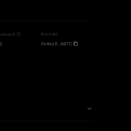
Kontrakt
edsverdi
0x4e18...ABTC
3