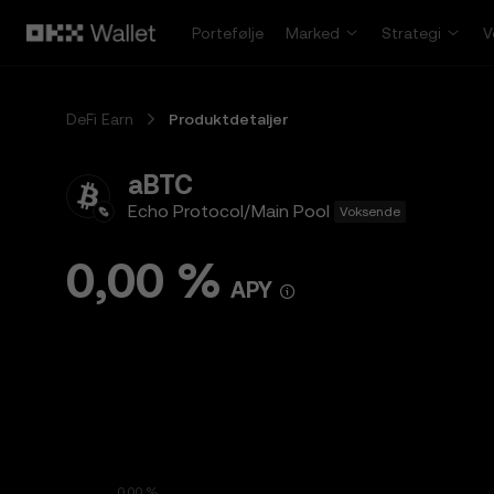
Hopp over til hovedinnhold
Portefølje
Marked
Strategi
V
DeFi Earn
Produktdetaljer
aBTC
Echo Protocol/Main Pool
Voksende
0,00 %
APY