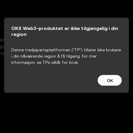
OKX Web3-produktet er ikke tilgjengelig i din
region
l som lar brukere stake aktiva mens de
ngposisjoner som kan brukes på tvers av DeFi-
Denne tredjepartsplattformen ("TP") tillater ikke brukere
r og ekstra avkastning samtidig.
i din nåværende region å få tilgang. For mer
informasjon, se TPs vilkår for bruk.
Oppetid
24 måneder
OK
strom Capital, Web3Port, ABCDE Capital, Jordi Alexander, Sat