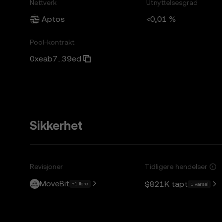
Nettverk
Utnyttelsesgrad
Aptos
<0,01 %
Pool-kontrakt
0xeab7...39ed
Sikkerhet
Revisjoner
Tidligere hendelser
MoveBit
$821K
tapt
+1 flere
1 varsel