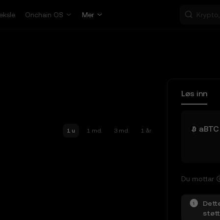
eksle
Onchain OS
Mer
Løs inn
aBTC
1 u
1 md.
3 md.
1 år
Du mottar
Dette
støtt