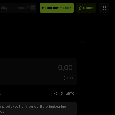
/
Koble lommebok
Boost
$0,00
+0
aBTC
 produktet er fjernet. Bare innløsning
es.