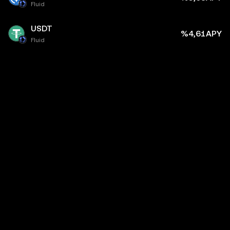
Fluid
USDT
%4,61APY
Fluid