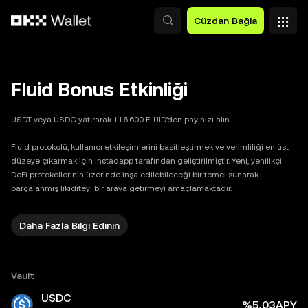
Ana İçeriğe Atla
Cüzdan Bağla
Fluid Bonus Etkinliği
USDT veya USDC yatırarak 116.600 FLUID’den payınızı alın.

Fluid protokolü, kullanıcı etkileşimlerini basitleştirmek ve verimliliği en üst 
düzeye çıkarmak için Instadapp tarafından geliştirilmiştir. Yeni, yenilikçi 
DeFi protokollerinin üzerinde inşa edilebileceği bir temel sunarak 
parçalanmış likiditeyi bir araya getirmeyi amaçlamaktadır.
Daha Fazla Bilgi Edinin
fluid
Vault
USDC
%5,03APY