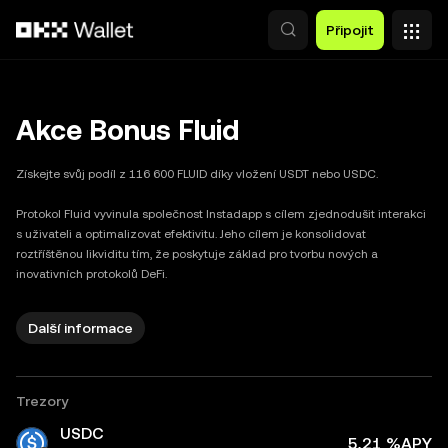
Přeskočit na hlavní obsah
Připojit
Akce Bonus Fluid
Získejte svůj podíl z 116 600 FLUID díky vložení USDT nebo USDC.

Protokol Fluid vyvinula společnost Instadapp s cílem zjednodušit interakci 
s uživateli a optimalizovat efektivitu. Jeho cílem je konsolidovat 
roztříštěnou likviditu tím, že poskytuje základ pro tvorbu nových a 
inovativních protokolů DeFi.
Další informace
fluid
Trezory
USDC
5,21 %APY