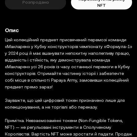
Розпродано
NFT
Опис
Цей колекційний предмет присвячений перемозі команди
«Макларен» у Кубку конструкторів чемпіонату «Формула-1»
у 2024 році й має вшанувати непохитну наполегливу працю,
відданість і стійкість, яку демонструвала команда
«Макларен» усі 26 років із часу останньої перемоги в Кубку
конструкторів. Отримайте частинку історії і забезпечте
собі місце в спільноті Papaya Army, замовивши колекційний
предмет прямо зараз!
Зауважте, що цей цифровий токен призначено лише для
колекціонування, а не торгівлі або переказу.
Примітка. Невзаємозамінні токени (Non-Fungible Tokens,
NFT) — не регульовані інструменти в Сполученому
Королівстві. Вартість NFT може зростати й падати. Продаж