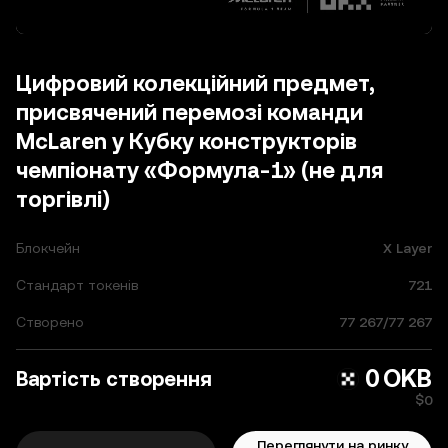
Цифровий колекційний предмет,
присвячений перемозі команди
McLaren у Кубку конструкторів
чемпіонату «Формула-1» (не для
торгівлі)
Блокчейн
X Layer
Стандарт токенів
721
Створено
77 267
/
77 267
0
OKB
Вартість створення
$0
Переглянути на ринку