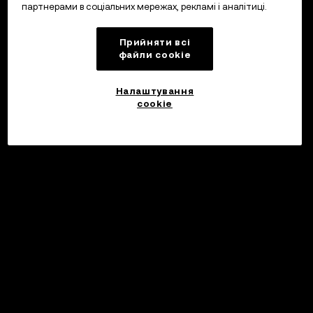
партнерами в соціальних мережах, рекламі і аналітиці.
Прийняти всі
файли сookie
Налаштування
cookie
©2017 - 2026 WEB3.OKX.COM
Українська/USD