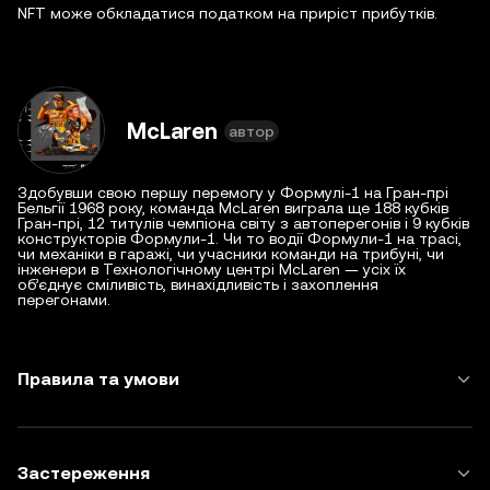
NFT може обкладатися податком на приріст прибутків.
McLaren
автор
Здобувши свою першу перемогу у Формулі-1 на Гран-прі
Бельгії 1968 року, команда McLaren виграла ще 188 кубків
Гран-прі, 12 титулів чемпіона світу з автоперегонів і 9 кубків
конструкторів Формули-1. Чи то водії Формули-1 на трасі,
чи механіки в гаражі, чи учасники команди на трибуні, чи
інженери в Технологічному центрі McLaren — усіх їх
об’єднує сміливість, винахідливість і захоплення
перегонами.
Правила та умови
Застереження