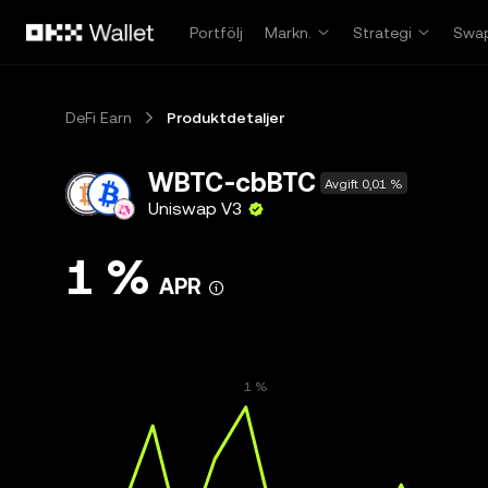
Hoppa till huvudinnehåll
Portfölj
Markn.
Strategi
Swa
DeFi Earn
Produktdetaljer
WBTC-cbBTC
Avgift 0,01 %
Uniswap V3
1 %
APR