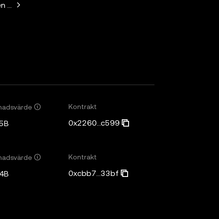
n Horowitz, Paradigm, Variant Fund, SV Angel
Kontrakt
nadsvärde
0x2260...c599
5B
Kontrakt
nadsvärde
0xcbb7...33bf
4B