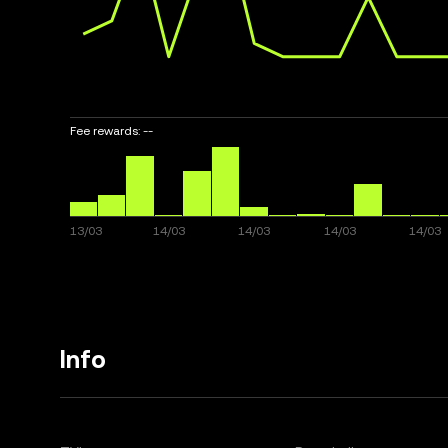
Fee rewards:
--
Info