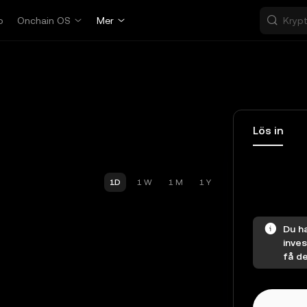
p
Onchain OS
Mer
Lös in
1D
1 W
1 M
1 Y
Du ha
inves
få de