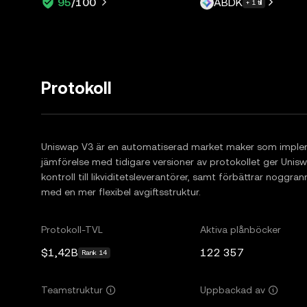
ABDK
95
/100
+ 1 till
Protokoll
Uniswap V3 är en automatiserad market maker som impleme
jämförelse med tidigare versioner av protokollet ger Unisw
kontroll till likviditetsleverantörer, samt förbättrar noggr
med en mer flexibel avgiftsstruktur.
Protokoll-TVL
Aktiva plånböcker
$1,42B
122 357
Rank 14
Teamstruktur
Uppbackad av