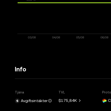
Info
Tjäna
TVL
Proto
$175,84K
C
Avgiftsintäkter