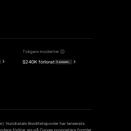
Tidigare incidenter
$240K
förlorat
3 aviseringar
. Hundratals likviditetspooler har lanserats
dare förlitar sig på Curves proprietära formler