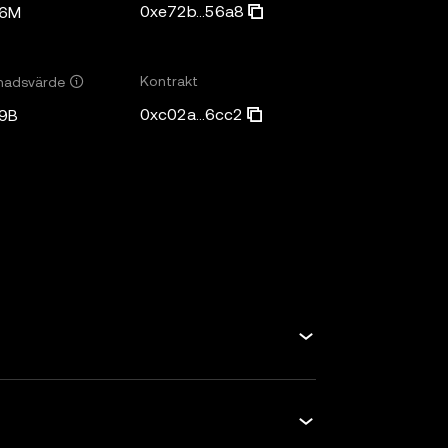
0xe72b...56a8
86M
Kontrakt
nadsvärde
0xc02a...6cc2
9B