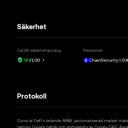
Säkerhet
CertiK-säkerhetspoäng
Revisioner
ChainSecurity
90
/100
+ 13 till
Protokoll
Curve är DeFi's ledande AMM, (automatiserad market maker)
genom Curve's fabrik och stimulerats av Curve's DAO. Använ