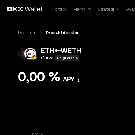
Hoppa till huvudinnehåll
Portfölj
Markn.
Strategi
Swa
DeFi Earn
Produktdetaljer
ETH+-WETH
Curve
Tidigt stadie
0,00 %
APY