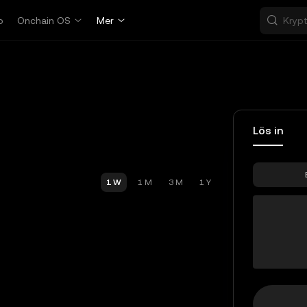
p
Onchain OS
Mer
Lös in
1 W
1 M
3 M
1 Y
ETH+