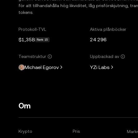
för att tillhandahålla hög likviditet, låg prisförskjutning, 
tokens.
Protokoll-TVL
Aktiva plånböcker
$1,35B
24 296
Rank 15
Teamstruktur
Uppbackad av
Michael Egorov
YZi Labs
Om
Krypto
Pris
Mark