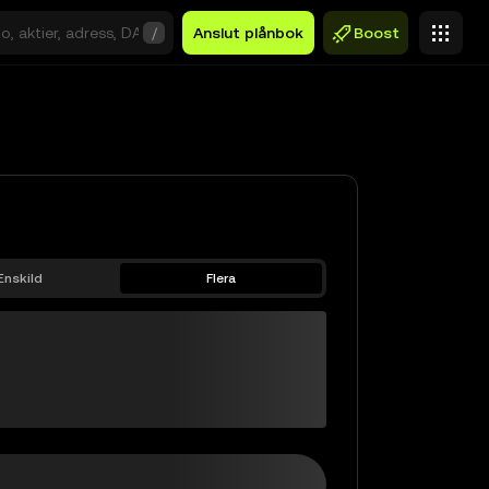
/
Anslut plånbok
Boost
Enskild
Flera
ETH-f
$0,00