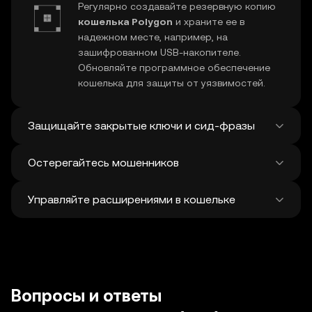
Регулярно создавайте резервную копию
кошелька Polygon
и храните ее в
надежном месте, например, на
зашифрованном USB-накопителе.
Обновляйте программное обеспечение
кошелька для защиты от уязвимостей.
Защищайте закрытые ключи и сид-фразы
Остерегайтесь мошенников
Никому не сообщайте ваш
закрытый
ключ Polygon
и фразу восстановления.
Управляйте расширениями в кошельке
Не записывайте и не храните эти данные в
Избегайте фишинговых атак на
кошелек
интернете. Для дополнительной защиты
Polygon
. Загружайте программное
можно использовать аппаратный
обеспечение для кошелька только из
Регулярно просматривайте и отзывайте
кошелек.
официальных источников и с
неиспользуемые разрешения для
DApp
и
осторожностью относитесь к
токенов, чтобы защитить ваши Polygon.
подозрительным сообщениям.
Проверяйте адреса получателей перед
Вопросы и ответы
совершением транзакций