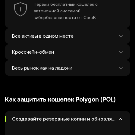
Первый бесплатный кошелек с
автономной системой
кибербезопасности от CertiK
Все активы в одном месте
Кроссчейн-обмен
Просматривайте балансы более чем в 100
блокчейнах из единого сервиса
Весь рынок как на ладони
Обмен и отправка активов через мост
между различными сетями за одну
транзакцию. Платформа находит лучшие
Изучайте и обменивайте более 1
цены на токены и NFT среди 500
миллиона криптовалют — каждую неделю
децентрализованных бирж и 38
Как защитить кошелек Polygon (POL)
на платформу добавляются 120 000
маркетплейсов.
токенов.
Создавайте резервные копии и обновляйте коше