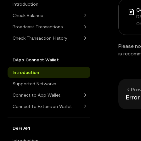
Introduction
C
Check Balance
DA
O
Broadcast Transactions
Check Transaction History
Please no
is recom
DApp Connect Wallet
Introduction
Supported Networks
Pre
Connect to App Wallet
Erro
Connect to Extension Wallet
DeFi API
Introduction