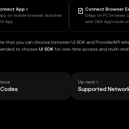
onnect App
pp on mobile browser, launches
DApp on PC browser, 
KX App
with OKX App's built-i
browser
te that you can choose between UI SDK and ProviderAPI whe
mended to choose
UI SDK
for one-time access and multi-end 
vious
Up next
r Codes
Supported Networ