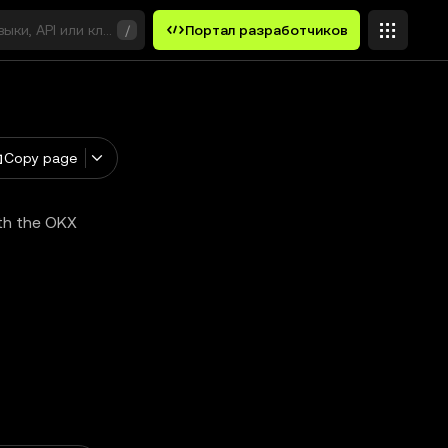
выки, API или ключевые слова
/
Портал разработчиков
Copy page
ith the OKX