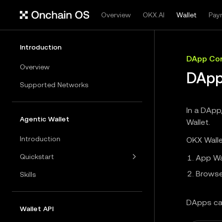
Overview
OKX.AI
Wallet
Pay
Introduction
DApp Con
Overview
DApp
Supported Networks
In a DApp
Agentic Wallet
Wallet.
Introduction
OKX Walle
Quickstart
App Wa
Browse
Skills
DApps ca
Wallet API