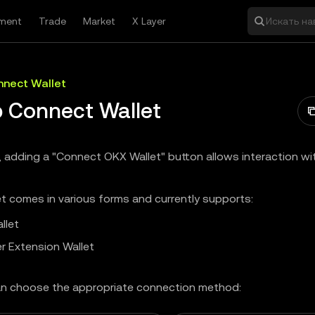
ment
Trade
Market
X Layer
Искать на
nect Wallet
 Connect Wallet
, adding a "Connect OKX Wallet" button allows interaction w
t comes in various forms and currently supports:
llet
r Extension Wallet
n choose the appropriate connection method: