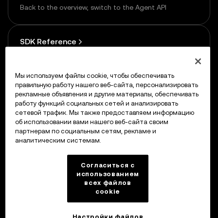
Back to the overview, switch to the Agent API
SDK Reference
Use the SDK instead of calling the API directly
Мы используем файлы cookie, чтобы обеспечивать
правильную работу нашего веб-сайта, персонализировать
рекламные объявления и другие материалы, обеспечивать
работу функций социальных сетей и анализировать
сетевой трафик. Мы также предоставляем информацию
Previous
об использовании вами нашего веб-сайта своим
API Reference
партнерам по социальным сетям, рекламе и
аналитическим системам.
Up next
Согласиться с
использованием
HTTP API — One-time Payment
всех файлов
cookie
Настройки файлов