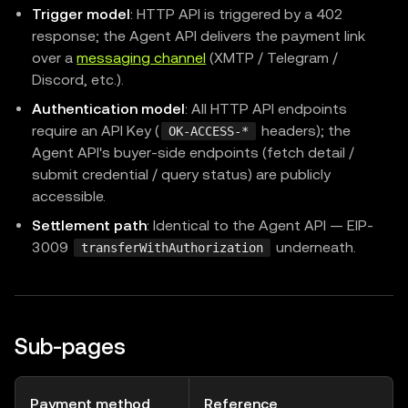
Trigger model
: HTTP API is triggered by a 402
response; the Agent API delivers the payment link
over a
messaging channel
(XMTP / Telegram /
Discord, etc.).
Authentication model
: All HTTP API endpoints
require an API Key (
headers); the
OK-ACCESS-*
Agent API's buyer-side endpoints (fetch detail /
submit credential / query status) are publicly
accessible.
Settlement path
: Identical to the Agent API — EIP-
3009
underneath.
transferWithAuthorization
Sub-pages
Payment method
Reference