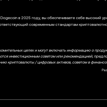
Dogecoin в 2025 году, вы обеспечиваете себе высокий ур
оответствующий современным стандартам криптовалютно
омительных целях и могут включать информацию о продук
ляются инвестиционным советом или рекомендацией, пред
нию криптовалюты / цифровых активов, советом в финансо
 Криптовалюты / цифровые активы, в том числе стейблкоин
Ра
огут сильно колебаться. Оцените свое финансовое состоя
риптовалютой / цифровыми активами и их хранение. По во
онсультируйтесь со специалистом в юридической, налогов
ая на этой странице (включая рыночные и статистические
льно для ознакомления. Часть контента может быть созда
еллекта (ИИ). При подготовке статьи были приняты все ме