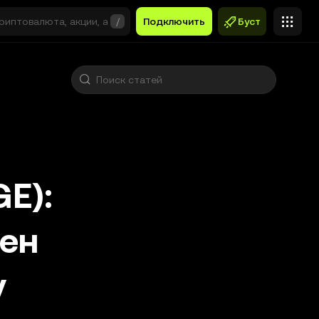
/
Подключить
Буст
E):
мен
у