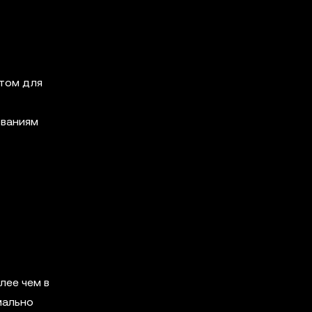
ктом для
ованиям
лее чем в
мально