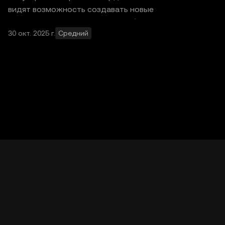
видят возможность создавать новые
протоколы и токены BRC-20 на блокчей
30 окт. 2025 г.
Средний