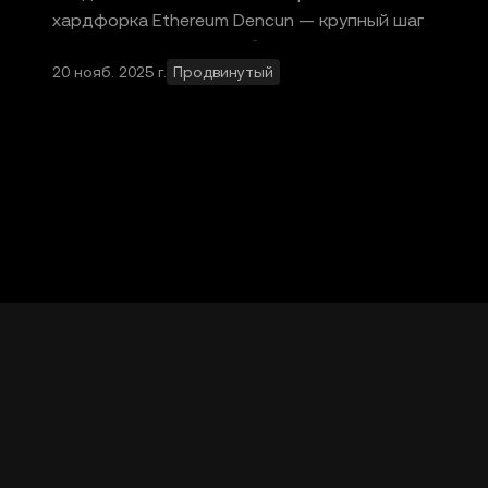
хардфорка Ethereum Dencun — крупный шаг
в развитии технологии блокчейна. Blob-
20 нояб. 2025 г.
Продвинутый
объекты — это структуры данных, которы