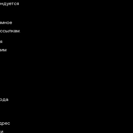
ендуется
ммное
 ссылкам.
я
шим
вода
дрес
 и