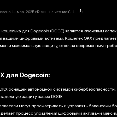
1
лено 11 мар. 2025 г.
2 мин. на чтение
 кошелька для Dogecoin (DOGE) является ключевым аспе
ия вашими цифровыми активами. Кошелек OKX предлагает
бмен и максимальную защиту, отвечая современным треб
X для Dogecoin:
OKX оснащен автономной системой кибербезопасности,
т надежную защиту ваших DOGE.
ователи могут просматривать и управлять балансами бо
о делает процесс управления цифровыми активами макси