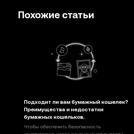
предосторожности, однако автор не несет ответс
вспомогательные сервисы не предлагаются бирже
Похожие статьи
экосистемы OKX
.
Подходит ли вам бумажный кошелек?
Преимущества и недостатки
бумажных кошельков.
Чтобы обеспечить безопасность