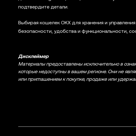
подтвердите детали.
Выбирая кошелек OKX для хранения и управления 
безопасности, удобства и функциональности, с
Дисклеймер
Материалы предоставлены исключительно в ознак
которые недоступны в вашем регионе. Они не яв
или приглашением к покупке, продаже или удержа
бухгалтерской, юридической или налоговой сфере.
сопряжены с высокой степенью риска и их курсы м
тщательно обдумайте, подходит ли вам торговля к
связанным с конкретными обстоятельствами, прок
инвестиционной сфере. Информация, представленн
если таковые имеются), предназначена исключите
использованием инструментов искусственного инт