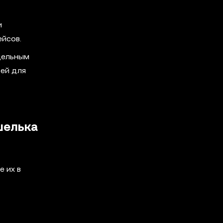
и
ейсов.
дельным
ей для
шелька
 их в