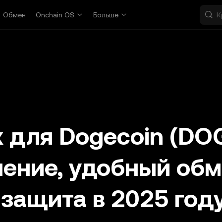
Обмен
Onchain OS
Больше
 для Dogecoin (DOG
нение, удобный об
защита в 2025 год