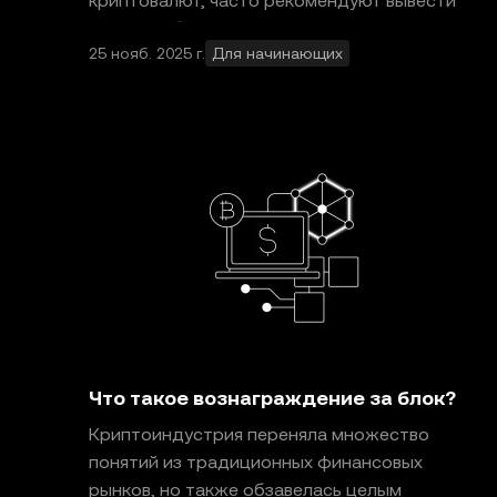
криптовалют, часто рекомендуют вывести
монеты с биржи и хранить их в личном
25 нояб. 2025 г.
Для начинающих
кошельке. В криптоиндустрии даже есть
погово
Что такое вознаграждение за блок?
Криптоиндустрия переняла множество
понятий из традиционных финансовых
рынков, но также обзавелась целым