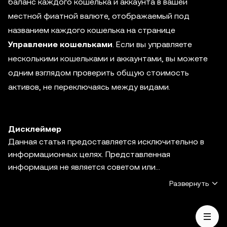
баланс каждого кошелька и аккаунта в вашей
местной фиатной валюте, отображаемый под
названием каждого кошелька на странице
Управление кошельками
. Если вы управляете
несколькими кошельками и аккаунтами, вы можете
одним взглядом проверить общую стоимость
активов, не переключаясь между видами.
Дисклеймер
Данная статья предоставляется исключительно в
информационных целях. Представленная
информация не является советом или
рекомендацией по инвестированию, предложением
Развернуть
или побуждением к покупке, продаже или
удержанию цифровых активов, советом в
финансовой, бухгалтерской, юридической или