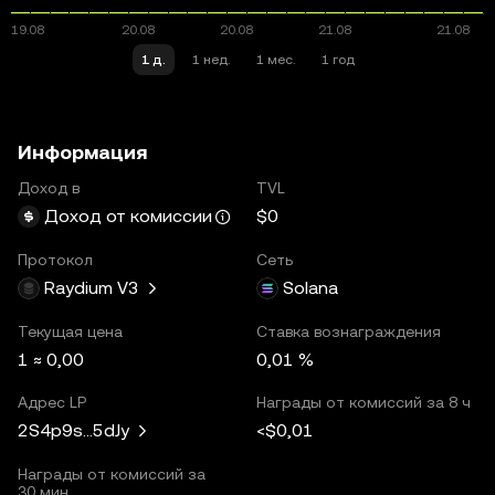
1 д.
1 нед.
1 мес.
1 год
Информация
Доход в
TVL
$0
Доход от комиссии
Протокол
Сеть
Raydium V3
Solana
Текущая цена
Ставка вознаграждения
1 ≈ 0,00
0,01 %
Адрес LP
Награды от комиссий за 8 ч
<$0,01
2S4p9s...5dJy
Награды от комиссий за
30 мин