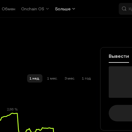
Обмен
Onchain OS
Больше
Вывести
popc
1 нед.
1 мес.
3 мес.
1 год