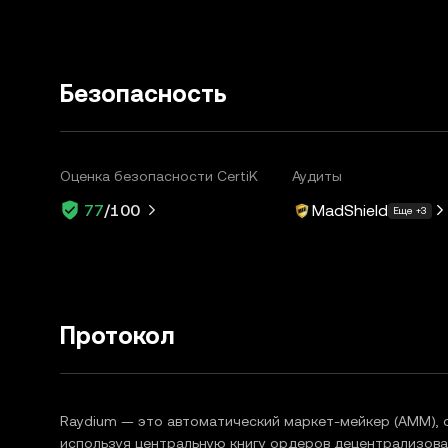
Безопасность
Оценка безопасности CertiK
Аудиты
MadShield
77
/100
Еще +3
Протокол
Raydium — это автоматический маркет-мейкер (AMM), о
используя центральную книгу ордеров децентрализова