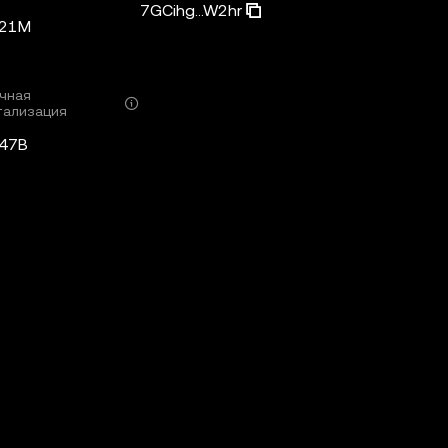
7GCihg...W2hr
,21M
чная
тализация
,47B