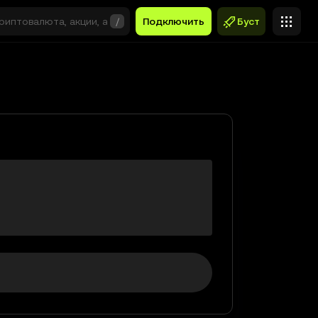
/
Подключить
Буст
at-SOL
$0,00