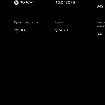
POPCAT
$0,043079
$42
Криптовалюта
Цена
Рыно
капи
SOL
$74,73
$43