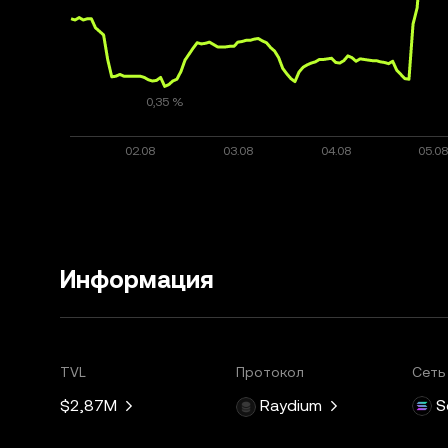
Информация
TVL
Протокол
Сеть
$2,87M
Raydium
S