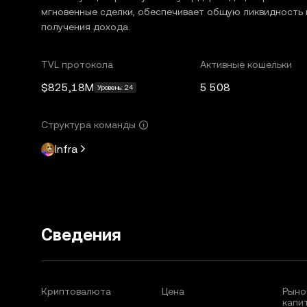
мгновенные сделки, обеспечивает общую ликвидность 
получения дохода.
TVL протокола
Активные кошельки
$825,18M
5 508
Уровень: 24
Структура команды
Infra
Сведения
Криптовалюта
Цена
Рыно
капи