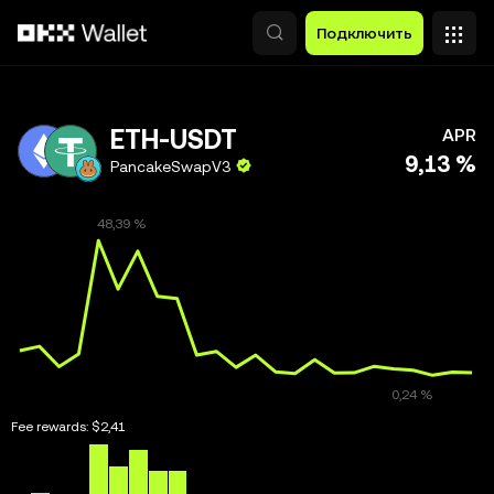
Перейти к основному контенту
Подключить
ETH-USDT
APR
9,13 %
PancakeSwapV3
Fee rewards:
$2,41