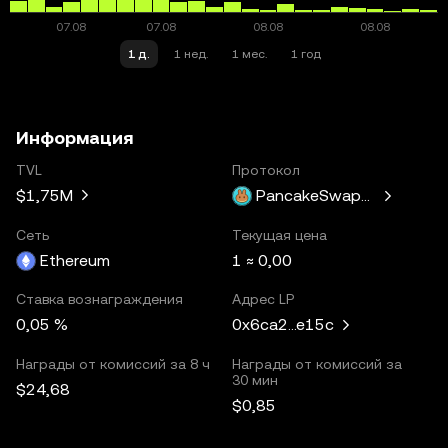
1 д.
1 нед.
1 мес.
1 год
Информация
TVL
Протокол
$1,75M
PancakeSwapV3
Сеть
Текущая цена
Ethereum
1 ≈ 0,00
Ставка вознаграждения
Адрес LP
0,05 %
0x6ca2...e15c
Награды от комиссий за 8 ч
Награды от комиссий за
30 мин
$24,68
$0,85