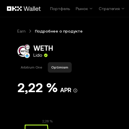
Перейти к основному контенту
Портфель
Рынок
Стратегия
Earn
Подробнее о продукте
WETH
Lido
Arbitrum One
Optimism
2,22 %
APR