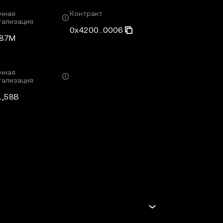
чная
Контракт
тализация
0x4200...0006
,87M
чная
тализация
1,58B