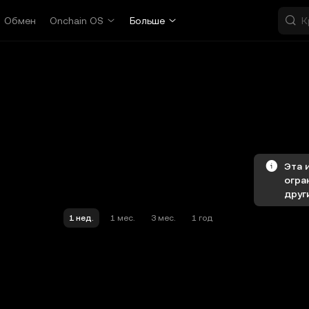
Обмен
Onchain OS
Больше
Эта 
огра
друг
1 нед.
1 мес.
3 мес.
1 год