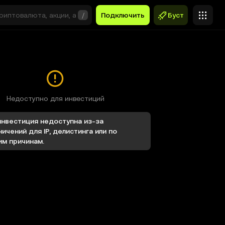
/
Подключить
Буст
Недоступно для инвестиций
инвестиция недоступна из-за
ничений для IP, делистинга или по
им причинам.