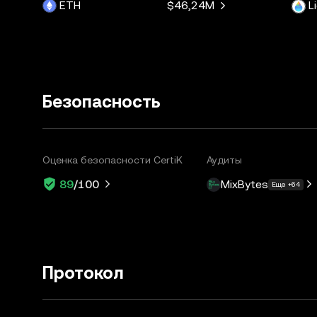
ETH
$46,24M
L
Безопасность
Оценка безопасности CertiK
Аудиты
MixBytes
89
/100
Еще +64
Протокол