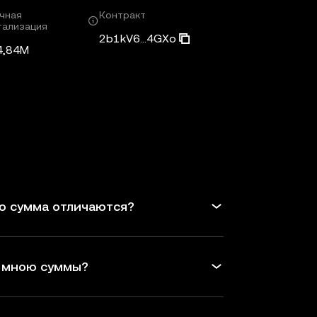
чная
Контракт
тализация
2b1kV6...4GXo
4,84M
ю сумма отличаются?
й мною суммы?