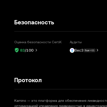
Безопасность
Оценка безопасности CertiK
Аудиты
Sec3
83
/100
Еще +11
Протокол
Kamino — это платформа для обеспечения ликвидности
оптимизацией управления ликвидностью в децентрализо