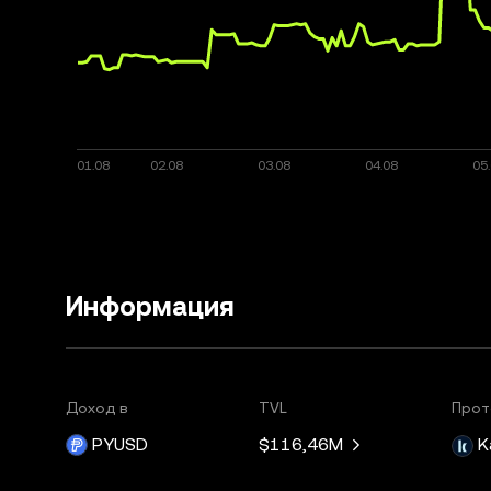
Информация
Доход в
TVL
Прот
PYUSD
$116,46M
K