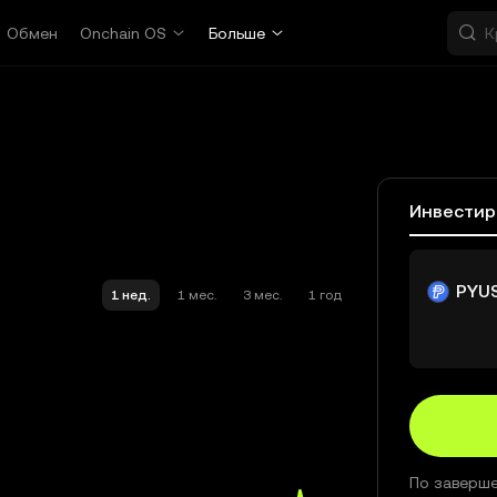
Обмен
Onchain OS
Больше
Инвестир
PYU
1 нед.
1 мес.
3 мес.
1 год
По заверше