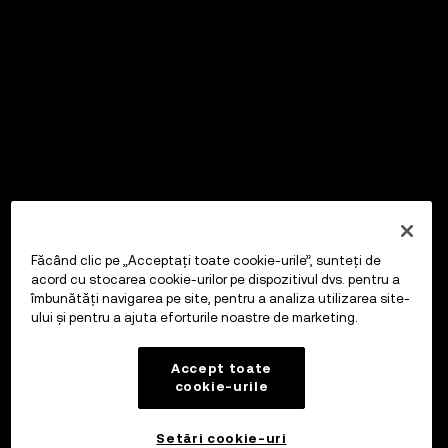
Făcând clic pe „Acceptați toate cookie-urile”, sunteți de
acord cu stocarea cookie-urilor pe dispozitivul dvs. pentru a
îmbunătăți navigarea pe site, pentru a analiza utilizarea site-
ului și pentru a ajuta eforturile noastre de marketing.
Accept toate
cookie-urile
Setări cookie-uri
OKX Wallet