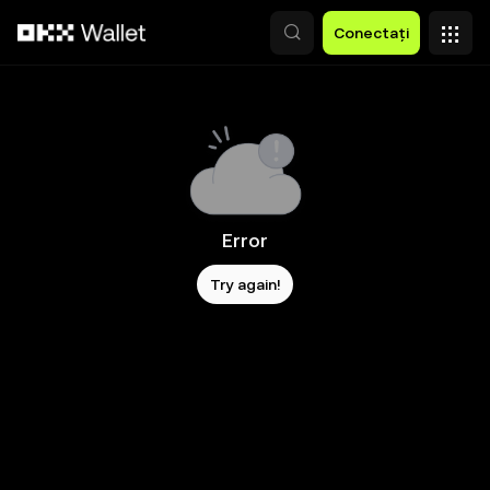
Săriți la conținutul principal
Conectați
Error
Try again!