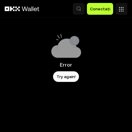
Săriți la conținutul principal
Conectați
Error
Try again!