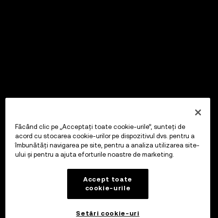
Făcând clic pe „Acceptați toate cookie-urile”, sunteți de
acord cu stocarea cookie-urilor pe dispozitivul dvs. pentru a
îmbunătăți navigarea pe site, pentru a analiza utilizarea site-
ului și pentru a ajuta eforturile noastre de marketing.
Accept toate
cookie-urile
Setări cookie-uri
OKX Wallet