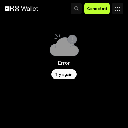
Săriți la conținutul principal
Conectați
Error
Try again!