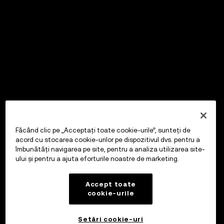
Făcând clic pe „Acceptați toate cookie-urile”, sunteți de
acord cu stocarea cookie-urilor pe dispozitivul dvs. pentru a
îmbunătăți navigarea pe site, pentru a analiza utilizarea site-
ului și pentru a ajuta eforturile noastre de marketing.
Accept toate
cookie-urile
Setări cookie-uri
OKX Wallet