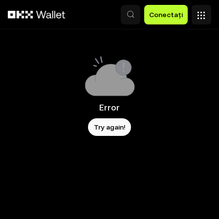
Săriți la conținutul principal
Conectați
Error
Try again!