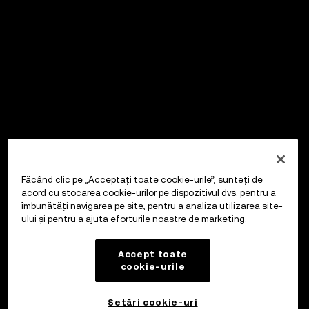
Făcând clic pe „Acceptați toate cookie-urile”, sunteți de
acord cu stocarea cookie-urilor pe dispozitivul dvs. pentru a
îmbunătăți navigarea pe site, pentru a analiza utilizarea site-
ului și pentru a ajuta eforturile noastre de marketing.
Accept toate
cookie-urile
Setări cookie-uri
OKX Wallet