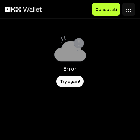
Săriți la conținutul principal
Conectați
Error
Try again!