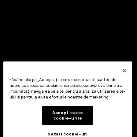
Făcând clic pe „Acceptați toate cookie-urile”, sunteți de
acord cu stocarea cookie-urilor pe dispozitivul dvs. pentru a
îmbunătăți navigarea pe site, pentru a analiza utilizarea site-
ului și pentru a ajuta eforturile noastre de marketing.
Accept toate
cookie-urile
Setări cookie-uri
OKX Wallet