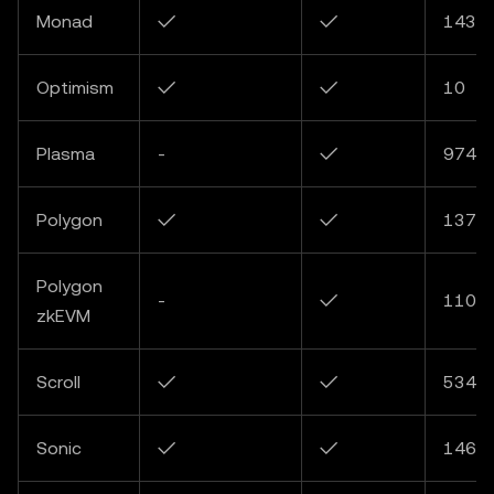
Monad
✓
✓
143
Optimism
✓
✓
10
Plasma
-
✓
9745
Polygon
✓
✓
137
Polygon
-
✓
1101
zkEVM
Scroll
✓
✓
5343
Sonic
✓
✓
146