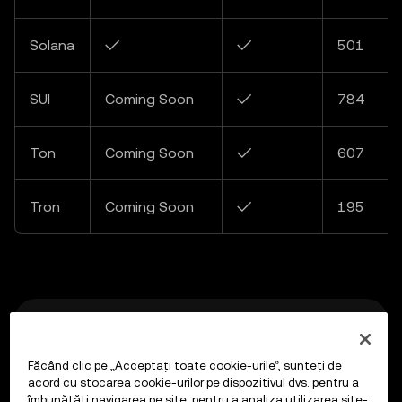
Solana
✓
✓
501
SUI
Coming Soon
✓
784
Ton
Coming Soon
✓
607
Tron
Coming Soon
✓
195
Previous
Overview
Făcând clic pe „Acceptați toate cookie-urile”, sunteți de
acord cu stocarea cookie-urilor pe dispozitivul dvs. pentru a
îmbunătăți navigarea pe site, pentru a analiza utilizarea site-