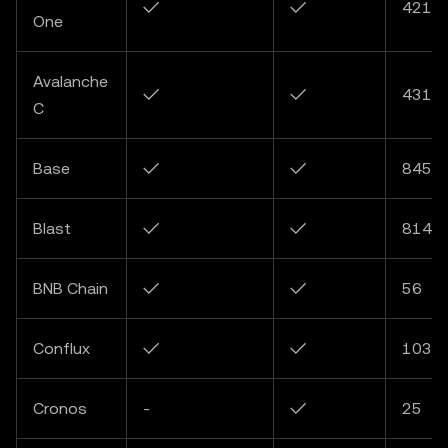
✓
✓
4216
One
Avalanche
✓
✓
4311
C
Base
✓
✓
8453
Blast
✓
✓
8145
BNB Chain
✓
✓
56
Conflux
✓
✓
1030
Cronos
-
✓
25