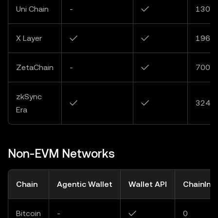
Uni Chain
-
✓
130
X Layer
✓
✓
196
ZetaChain
-
✓
7000
zkSync
✓
✓
324
Era
Non-EVM Networks
Chain
Agentic Wallet
Wallet API
ChainInd
Bitcoin
-
✓
0