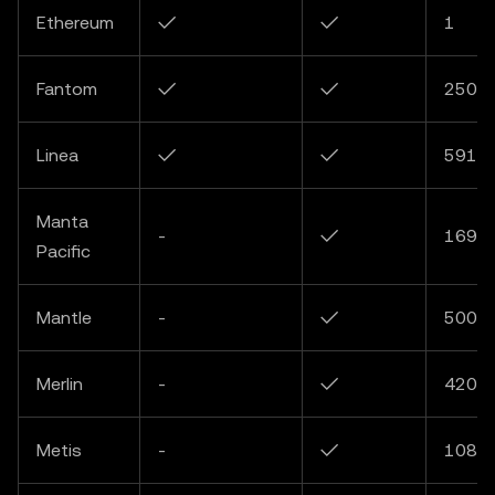
Ethereum
✓
✓
1
Fantom
✓
✓
250
Linea
✓
✓
5914
Manta
-
✓
169
Pacific
Mantle
-
✓
5000
Merlin
-
✓
4200
Metis
-
✓
1088