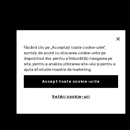
Făcând clic pe „Acceptați toate cookie-urile”,
sunteți de acord cu stocarea cookie-urilor pe
dispozitivul dvs. pentru a îmbunătăți navigarea pe
site, pentru a analiza utilizarea site-ului și pentru a
ajuta eforturile noastre de marketing.
Accept toate cookie-urile
Setări cookie-uri