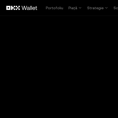
Săriți la conținutul principal
Portofoliu
Piață
Strategie
Sc